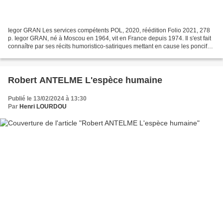
Iegor GRAN Les services compétents POL, 2020, réédition Folio 2021, 278
p. Iegor GRAN, né à Moscou en 1964, vit en France depuis 1974. Il s'est fait
connaître par ses récits humoristico-satiriques mettant en cause les poncifs
du milieu "bobo" (ONG ! ,...
Robert ANTELME L'espèce humaine
Publié le 13/02/2024 à 13:30
Par
Henri LOURDOU