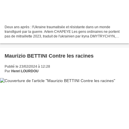
Deux ans après : l'Ukraine traumatisée et résistante dans un monde
transfiguré par la guerre. Artem CHAPEYE Les gens ordinaires ne portent
pas de mitraillette 2023, traduit de l'ukrainien par Iryna DMYTRYCHYN,
BAYARD récits, janvier 2024, 116 p. L'Ukraine...
Maurizio BETTINI Contre les racines
Publié le 23/02/2024 à 12:28
Par
Henri LOURDOU