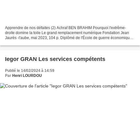
Apprendre de nos défaites (2) Achraf BEN BRAHIM Pourquoi l'extrême-
droite domine la toile Le grand remplacement numérique Fondation Jean
Jaurès -l'aube, mai 2023, 104 p. Diplômé de l'École de guerre économique
et de Sciences Po, ancien ingénieur du ministère...
Iegor GRAN Les services compétents
Publié le 14/02/2024 à 14:59
Par
Henri LOURDOU