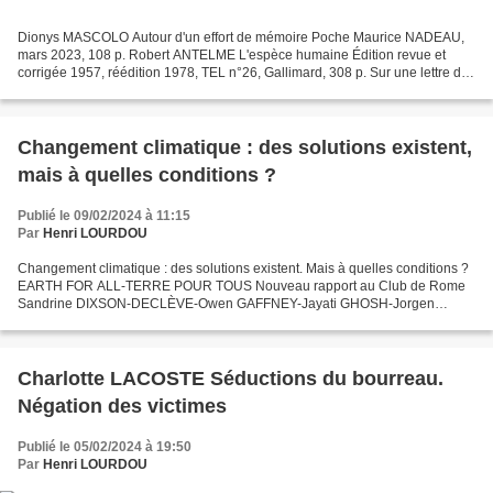
Dionys MASCOLO Autour d'un effort de mémoire Poche Maurice NADEAU,
mars 2023, 108 p. Robert ANTELME L'espèce humaine Édition revue et
corrigée 1957, réédition 1978, TEL n°26, Gallimard, 308 p. Sur une lettre de
Robert ANTELME Le premier texte, paru initialement...
Changement climatique : des solutions existent,
mais à quelles conditions ?
Publié le 09/02/2024 à 11:15
Par
Henri LOURDOU
Changement climatique : des solutions existent. Mais à quelles conditions ?
EARTH FOR ALL-TERRE POUR TOUS Nouveau rapport au Club de Rome
Sandrine DIXSON-DECLÈVE-Owen GAFFNEY-Jayati GHOSH-Jorgen
RANDERS-Johan ROCKSTRÖM-Per Epen STOKNES Traduit de l'anglais...
Charlotte LACOSTE Séductions du bourreau.
Négation des victimes
Publié le 05/02/2024 à 19:50
Par
Henri LOURDOU