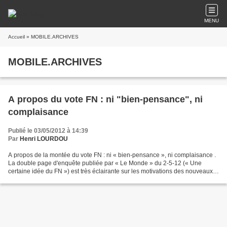
MENU
Accueil
» MOBILE.ARCHIVES
MOBILE.ARCHIVES
A propos du vote FN : ni "bien-pensance", ni
complaisance
Publié le 03/05/2012 à 14:39
Par
Henri LOURDOU
A propos de la montée du vote FN : ni « bien-pensance », ni complaisance .
La double page d'enquête publiée par « Le Monde » du 2-5-12 (« Une
certaine idée du FN ») est très éclairante sur les motivations des nouveaux
électeurs FN. Ce qui est très bien...