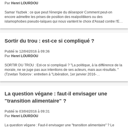
Par
Henri LOURDOU
Samar Yazbek : ce que peut l'énergie du désespoir Comment peut-on
encore admettre les prises de position des realpolitikers ou des
islamophobes pseudo-laïques qui nous vantent le choix d'Assad contre l'EI,
après avoir lu Samar Yazbek ? Dans cette guerre...
Sortir du trou : est-ce si compliqué ?
Publié le 12/04/2016 à 09:36
Par
Henri LOURDOU
SORTIR DU TROU : Est-ce si compliqué ? "La politique, à la différence de la
morale, ne se juge pas aux intentions de ses acteurs, mais aux résultats. "
(Tzvetan Todorov : entretien à "Libération, 1er janvier 2016-
http://www.liberation.fr/debats/2016/01/01/tzvetan-todorov-les-insoumis-
refusent-de-ceder-a-l-adversaire-mais-aussi-a-leurs-propres-
demons_1423886)...
La question végane : faut-il envisager une
"transition alimentaire" ?
Publié le 03/04/2016 à 09:31
Par
Henri LOURDOU
La question végane : Faut-il envisager une "transition alimentaire" ? Le