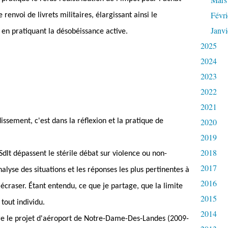
Févri
 renvoi de livrets militaires, élargissant ainsi le
Janvi
, en pratiquant la désobéissance active.
2025
2024
2023
2022
2021
2020
issement, c'est dans la réflexion et la pratique de
2019
2018
Sdlt dépassent le stérile débat sur violence ou non-
2017
alyse des situations et les réponses les plus pertinentes à
2016
 écraser.
É
tant entendu, ce que je partage, que la limite
2015
 tout individu.
2014
ontre le projet d'aéroport de Notre-Dame-Des-Landes (2009-