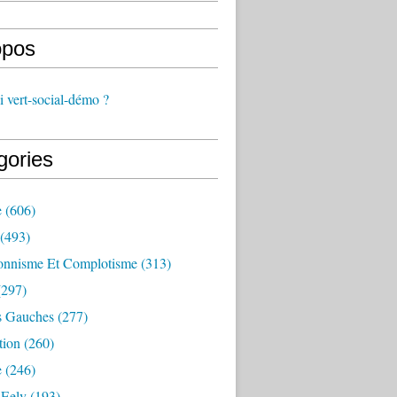
opos
 vert-social-démo ?
gories
e
(606)
(493)
onnisme Et Complotisme
(313)
297)
s Gauches
(277)
tion
(260)
e
(246)
 Eelv
(193)