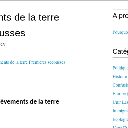
s de la terre
A pr
ousses
Pourquoi
DOU
Caté
Politiqu
Histoire
Confusi
Europe
(
lèvements de la terre
Unir Le
Immigra
Écologi
Verts Et