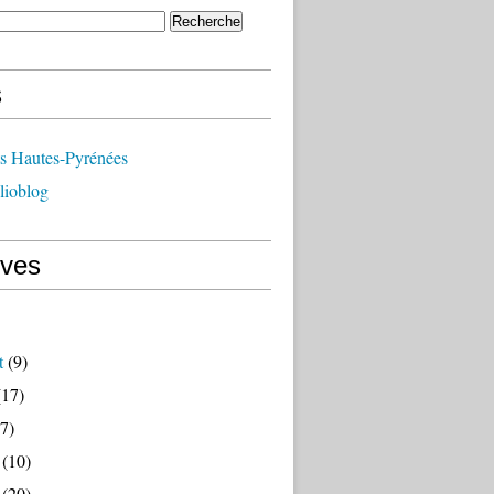
s
ts Hautes-Pyrénées
lioblog
ives
t
(9)
17)
7)
(10)
(20)