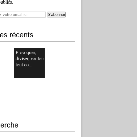
publiés.
les récents
Provoquer,
diviser, vouloir
tout co...
erche