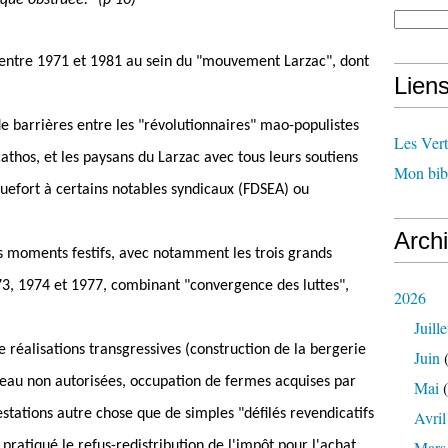
ique obstruée." (p 10)
s entre 1971 et 1981 au sein du "mouvement Larzac", dont
Lien
de barrières entre les "révolutionnaires" mao-populistes
Les Ver
cathos, et les paysans du Larzac avec tous leurs soutiens
Mon bib
quefort à certains notables syndicaux (FDSEA) ou
Arch
 moments festifs, avec notamment les trois grands
3, 1974 et 1977, combinant "convergence des luttes",
2026
Juille
réalisations transgressives (construction de la bergerie
Juin
(
d'eau non autorisées, occupation de fermes acquises par
Mai
(
estations autre chose que de simples "défilés revendicatifs
Avril
Mars
ratiqué le refus-redistribution de l'impôt pour l'achat