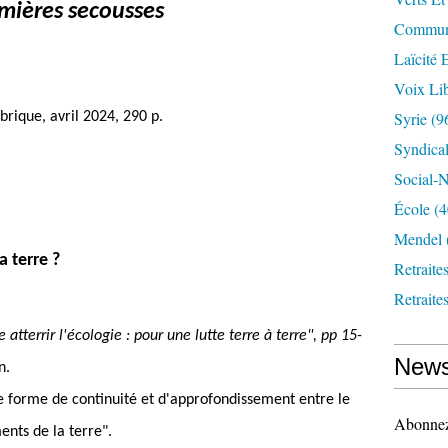
mières secousses
Communi
Laïcité 
Voix Lib
Syrie
(9
brique, avril 2024, 290 p.
Syndica
Social-N
École
(4
Mendel
 terre ?
Retraite
Retraite
e atterrir l'écologie : pour une lutte terre à terre", pp 15-
News
n.
 forme de continuité et d'approfondissement entre le
Abonnez-
nts de la terre".