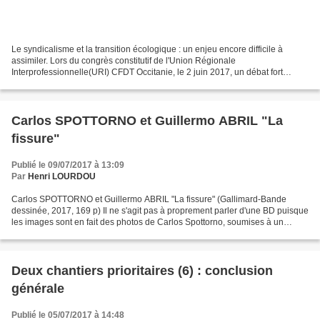
Le syndicalisme et la transition écologique : un enjeu encore difficile à
assimiler. Lors du congrès constitutif de l'Union Régionale
Interprofessionnelle(URI) CFDT Occitanie, le 2 juin 2017, un débat fort
éclairant a eu lieu à l'occasion d'un amendement...
Carlos SPOTTORNO et Guillermo ABRIL "La
fissure"
Publié le 09/07/2017 à 13:09
Par
Henri LOURDOU
Carlos SPOTTORNO et Guillermo ABRIL "La fissure" (Gallimard-Bande
dessinée, 2017, 169 p) Il ne s'agit pas à proprement parler d'une BD puisque
les images sont en fait des photos de Carlos Spottorno, soumises à un
"traitement chromatique", "certaines ont...
Deux chantiers prioritaires (6) : conclusion
générale
Publié le 05/07/2017 à 14:48