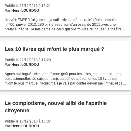
Publié le 25/12/2013 à 18:21
Par
Henri LOURDOU
Hervé KEMPF "L'oligarchie ça suffit, vive la démocratie" (Points essais
n°700, janvier 2013, 186 p, 7 €, réédition d'un essai de 2011 avec une
préface inédite) Je fais partie de ceux qui ont trouvée "surjouée" la théâtrale
démission d'Hervé KEMPF du "Monde"...
Les 10 livres qui m'ont le plus marqué ?
Publié le 22/12/2013 à 17:29
Par
Henri LOURDOU
Agnès m'a tagué : elle connaît mon goût pour les listes, et autre pratiques
obsessionnelles. Je suis donc mis au défi de présenter les 10 livres qui
m'ont le plus marqué : facile; mais je vais par contre devoir me limiter, et ça
ce sera dur ! Alors partons...
Le complotisme, nouvel alibi de l'apathie
citoyenne
Publié le 13/12/2013 à 13:37
Par
Henri LOURDOU