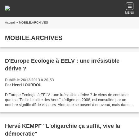
MENU
Accueil
» MOBILE.ARCHIVES
MOBILE.ARCHIVES
D'Europe Ecologie à EELV : une irrésistible
dérive ?
Publié le 26/12/2013 à 20:53
Par
Henri LOURDOU
D'Europe Ecologie à EELV : une irrésistible dérive ? Je viens de constater
que ma "Petite histoire des Verts", rédigée en 2008, est consultée par un
nombre significatif de visiteurs. Alors que se posent à nouveau, mais dans
un contexte forcément différent,...
Hervé KEMPF "L'oligarchie ça suffit, vive la
démocratie"