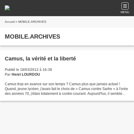
MENU
Accueil
» MOBILE.ARCHIVES
MOBILE.ARCHIVES
Camus, la vérité et la liberté
Publié le 18/03/2012 à 16:38
Par
Henri LOURDOU
Camus trop en avance sur son temps ? Camus plus que jamais actuel !
Quand, jeune lycéen, j'avais fait le choix de « Camus contre Sartre » à l'orée
des années 70, j'étais totalement à contre-courant. Aujourd'hui, il semble
que le courant coule dans l'autre...