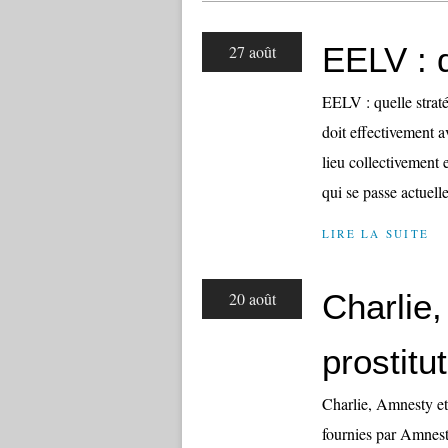
EELV : q
27 août
EELV : quelle stratég
doit effectivement av
lieu collectivement 
qui se passe actuell
LIRE LA SUITE
Charlie,
20 août
prostitut
Charlie, Amnesty et l
fournies par Amnesty