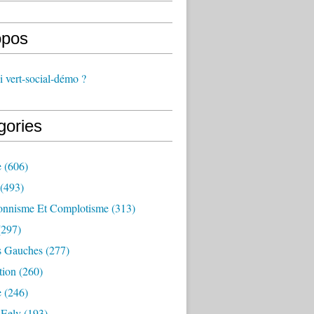
opos
 vert-social-démo ?
gories
e
(606)
(493)
onnisme Et Complotisme
(313)
297)
s Gauches
(277)
tion
(260)
e
(246)
 Eelv
(193)