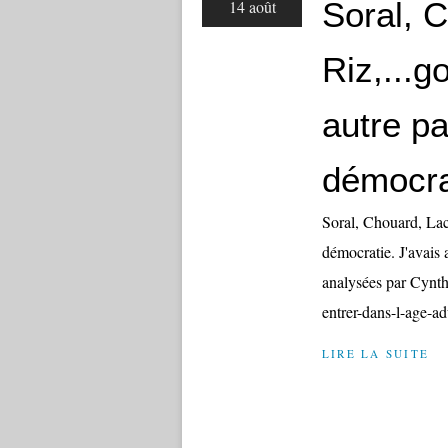
Soral, C
14 août
Riz,...g
autre pa
démocra
Soral, Chouard, Lacr
démocratie. J'avais
analysées par Cynthi
entrer-dans-l-age-a
LIRE LA SUITE