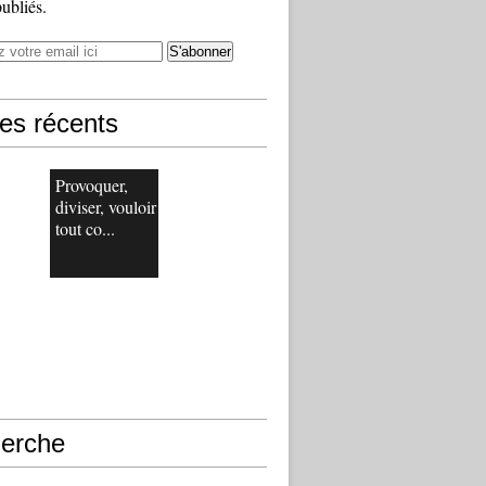
publiés.
les récents
Provoquer,
diviser, vouloir
tout co...
erche