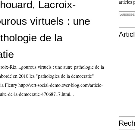
houard, Lacroix-
articles 
ourous virtuels : une
Artic
thologie de la
tie
oix-Riz,...gourous virtuels : une autre pathologie de la
 abordé en 2010 les "pathologies de la démocratie"
a Fleury http://vert-social-demo.over-blog.com/article-
dulte-de-la-democratie-47068717.html...
Rech