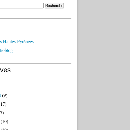
s
ts Hautes-Pyrénées
lioblog
ives
t
(9)
17)
7)
(10)
(20)