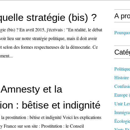
uelle stratégie (bis) ?
A pr
ie (bis) ? En avril 2015, j'écrivais : "En réalité, le débat
Pourquoi
oir lieu sur notre stratégie politique, mais il doit avoir
et selon des formes respectueuses de la démocratie. Ce
Caté
ement...
Politiqu
Histoire
Confusi
 Amnesty et la
Europe
(
ion : bêtise et indignité
Unir Le
Immigra
a prostitution : bêtise et indignité Voici les explications
Écologi
 France sur son site : Prostitution : le Conseil
Verts Et