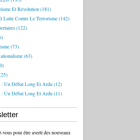
sme Et Révolution
(181)
Et Lutte Contre Le Terrorisme
(142)
ertaires
(122)
6)
lisme
(73)
ationalisme
(63)
0)
(25)
s : Un Débat Long Et Ardu
(12)
s : Un Débat Long Et Ardu
(11)
letter
vous pour être averti des nouveaux