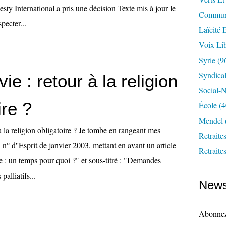
sty International a pris une décision Texte mis à jour le
Communi
pecter...
Laïcité 
Voix Lib
Syrie
(9
Syndica
vie : retour à la religion
Social-N
ire ?
École
(4
Mendel
 à la religion obligatoire ? Je tombe en rangeant mes
Retraite
 n° d''Esprit de janvier 2003, mettant en avant un article
Retraite
vie : un temps pour quoi ?" et sous-titré : "Demandes
palliatifs...
News
Abonnez-