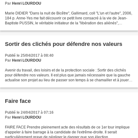
Par
Henri LOURDOU
Marie DIDIER "Dans la nuit de Bicêtre", Gallimard, coll "L'un et l'autre", 2006,
184 p. Anne-Yes me fait découvrir ce petit livre consacré à la vie de Jean-
Baptiste PUSSIN, le véritable initiateur de la "libération des aliénés",
généralement attribuée...
Sortir des clichés pour défendre nos valeurs
Publié le 25/04/2017 à 08:40
Par
Henri LOURDOU
Avenir du travail, des loisirs et de la protection sociale : Sortir des clichés
pour défendre nos valeurs. Il est plus que jamais nécessaire que la gauche
actualise son projet au lieu de passer son temps à se chamailler et à jouer à
"plus radical que...
Faire face
Publié le 24/04/2017 à 07:16
Par
Henri LOURDOU
FAIRE FACE Prendre pleinement acte des résultats de ce 1er tour implique
d'appeler à faire barrage à la candidate de l'extrême-droite. Il serait
particulièrement grave de négliger le danger que son élection