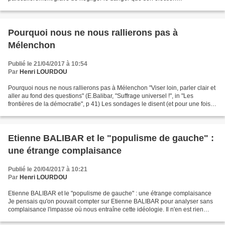
représenterait. A l'inverse, la diabolisation...
Pourquoi nous ne nous rallierons pas à
Mélenchon
Publié le 21/04/2017 à 10:54
Par
Henri LOURDOU
Pourquoi nous ne nous rallierons pas à Mélenchon "Viser loin, parler clair et
aller au fond des questions" (E.Balibar, "Suffrage universel !", in "Les
frontières de la démocratie", p 41) Les sondages le disent (et pour une fois,
certains les croient)...
Etienne BALIBAR et le "populisme de gauche" :
une étrange complaisance
Publié le 20/04/2017 à 10:21
Par
Henri LOURDOU
Etienne BALIBAR et le "populisme de gauche" : une étrange complaisance
Je pensais qu'on pouvait compter sur Etienne BALIBAR pour analyser sans
complaisance l'impasse où nous entraîne cette idéologie. Il n'en est rien
hélas comme le montre l'extrait de...