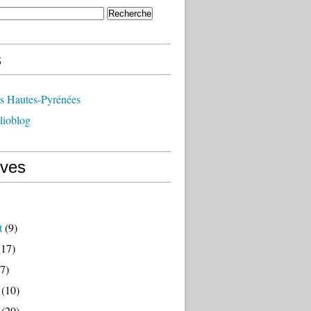
s
ts Hautes-Pyrénées
lioblog
ives
t
(9)
17)
7)
(10)
(20)