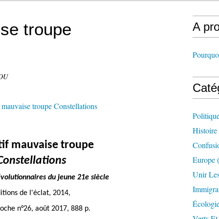
ise troupe
A pr
Pourquoi
DOU
Caté
Politiqu
Histoire
tif mauvaise troupe
Confusi
Europe
(
Constellations
Unir Le
évolutionnaires du jeune 21e siècle
Immigra
itions de l'éclat, 2014,
Écologi
poche n°26, août 2017, 888 p.
Verts Et