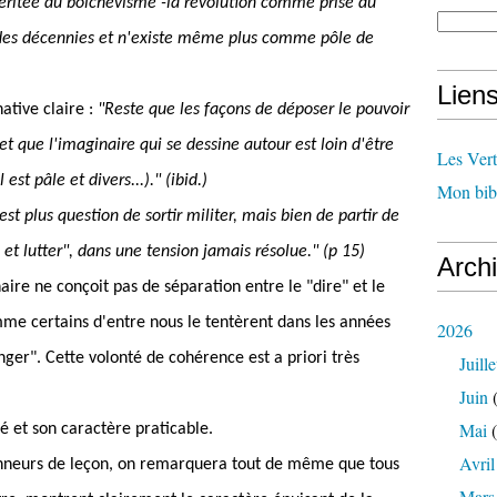
héritée du bolchévisme -la révolution comme prise du
 des décennies et n'existe même plus comme pôle de
Lien
ative claire :
"Reste que les façons de déposer le pouvoir
et que l'imaginaire qui se dessine autour est loin d'être
Les Ver
est pâle et divers...)." (ibid.)
Mon bib
'est plus question de sortir militer, mais bien de partir de
 et lutter", dans une tension jamais résolue." (p 15)
Arch
ire ne conçoit pas de séparation entre le "dire" et le
omme certains d'entre nous le tentèrent dans les années
2026
nger". Cette volonté de cohérence est a priori très
Juille
Juin
(
Mai
(
ité et son caractère praticable.
Avril
onneurs de leçon, on remarquera tout de même que tous
Mars