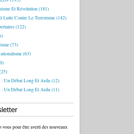
sme Et Révolution
(181)
Et Lutte Contre Le Terrorisme
(142)
ertaires
(122)
6)
lisme
(73)
ationalisme
(63)
0)
(25)
s : Un Débat Long Et Ardu
(12)
s : Un Débat Long Et Ardu
(11)
letter
vous pour être averti des nouveaux