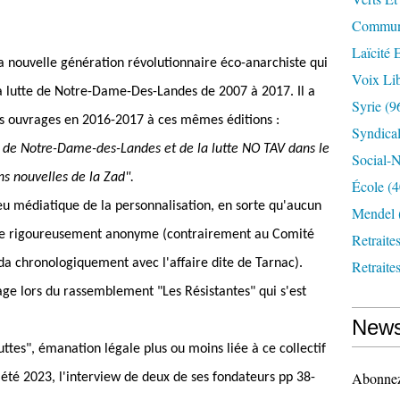
Communi
Laïcité 
a nouvelle génération révolutionnaire éco-anarchiste qui
Voix Lib
la lutte de Notre-Dame-Des-Landes de 2007 à 2017. Il a
Syrie
(9
res ouvrages en 2016-2017 à ces mêmes éditions :
Syndica
ad de Notre-Dame-des-Landes et de la lutte NO TAV dans le
Social-N
ns nouvelles de la Zad".
École
(4
 jeu médiatique de la personnalisation, en sorte qu'aucun
Mendel
ste rigoureusement anonyme (contrairement au Comité
Retraite
da chronologiquement avec l'affaire dite de Tarnac).
Retraite
age lors du rassemblement "Les Résistantes" qui s'est
News
luttes", émanation légale plus ou moins liée à ce collectif
Abonnez-
, été 2023, l'interview de deux de ses fondateurs pp 38-