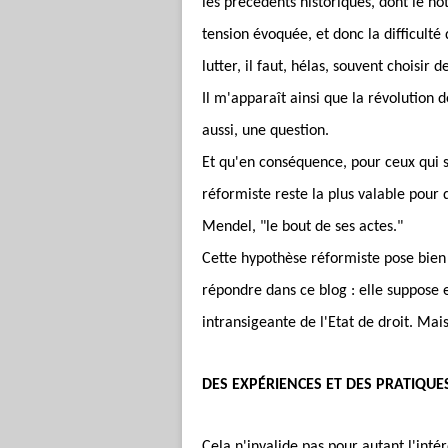
les précédents historiques, dont le n
tension évoquée, et donc la difficulté 
lutter, il faut, hélas, souvent choisir
Il m'apparaît ainsi que la révolution
aussi, une question.
Et qu'en conséquence, pour ceux qui s
réformiste reste la plus valable pour 
Mendel, "le bout de ses actes."
Cette hypothèse réformiste pose bien 
répondre dans ce blog : elle suppose e
intransigeante de l'Etat de droit. Mai
DES EXP
É
RIENCES ET DES PRATIQU
Cela n'invalide pas pour autant l'intér