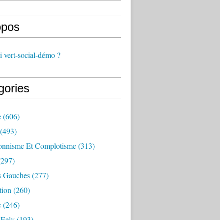
opos
 vert-social-démo ?
gories
e
(606)
(493)
onnisme Et Complotisme
(313)
297)
s Gauches
(277)
tion
(260)
e
(246)
 Eelv
(193)