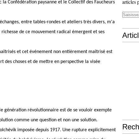
articles 
ec la Confédération paysanne et le Collectif des Faucheurs
échanges, entre tables-rondes et ateliers très divers, m'a
la richesse de ce mouvement radical émergent et ses
Artic
maîtrisés et cet événement non entièrement maîtrisé est
rt des choses et de mettre en perspective la visée
le génération révolutionnaire est de se vouloir exempte
volution comme une question et non une solution.
Rech
 bolchévik imposée depuis 1917. Une rupture explicitement