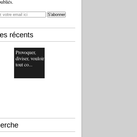
publiés.
les récents
Provoquer,
diviser, vouloir
tout co...
erche