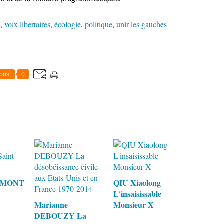
n
,
voix libertaires
,
écologie
,
politique
,
unir les gauches
post
0
RAMONT
QIU Xiaolong
L'insaisissable
Marianne
Monsieur X
DEBOUZY La