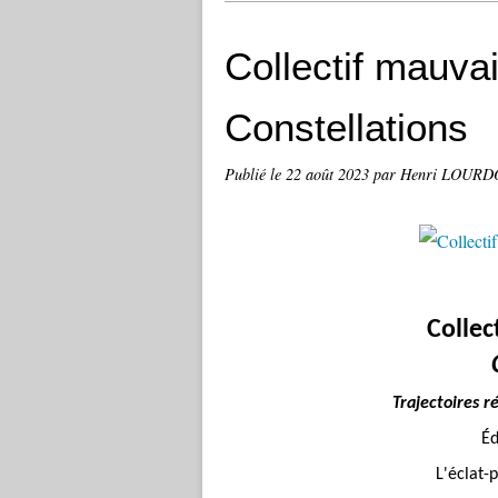
Collectif mauva
Constellations
Publié le
22 août 2023
par Henri LOUR
Collec
Trajectoires r
É
d
L'éclat-