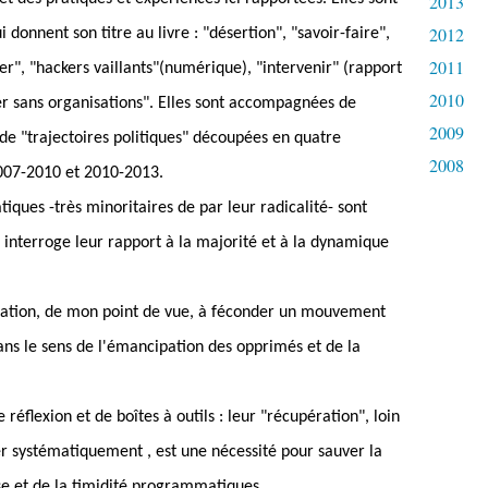
2013
2012
 donnent son titre au livre : "désertion", "savoir-faire",
2011
er", "hackers vaillants"(numérique), "intervenir" (rapport
2010
r sans organisations". Elles sont accompagnées de
2009
de "trajectoires politiques" découpées en quatre
2008
007-2010 et 2010-2013.
tiques -très minoritaires de par leur radicalité- sont
i interroge leur rapport à la majorité et à la dynamique
ocation, de mon point de vue, à féconder un mouvement
ns le sens de l'émancipation des opprimés et de la
e réflexion et de boîtes à outils : leur "récupération", loin
r systématiquement , est une nécessité pour sauver la
ose et de la timidité programmatiques.