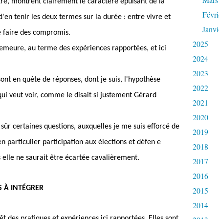
ôtre, montrent clairement le caractère épuisant de la
Févri
d'en tenir les deux termes sur la durée : entre vivre et
Janvi
 de faire des compromis.
2025
 demeure, au terme des expériences rapportées, et ici
2024
2023
ont en quête de réponses, dont je suis, l'hypothèse
2022
qui veut voir, comme le disait si justement Gérard
2021
2020
sûr certaines questions, auxquelles je me suis efforcé de
2019
n particulier participation aux élections et défen e
2018
s elle ne saurait être écartée cavalièrement.
2017
2016
ES
À
INT
É
GRER
2015
2014
êt des pratiques et expériences ici rapportées. Elles sont