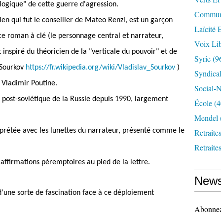
logique" de cette guerre d'agression.
Communi
lien qui fut le conseiller de Mateo Renzi, est un garçon
Laïcité 
c ce roman à clé (le personnage central et narrateur,
Voix Lib
inspiré du théoricien de la "verticale du pouvoir" et de
Syrie
(9
 Sourkov
https://fr.wikipedia.org/wiki/Vladislav_Sourkov
)
Syndica
 Vladimir Poutine.
Social-N
e post-soviétique de la Russie depuis 1990, largement
École
(4
Mendel
erprétée avec les lunettes du narrateur, présenté comme le
Retraite
Retraite
 affirmations péremptoires au pied de la lettre.
News
'une sorte de fascination face à ce déploiement
Abonnez-