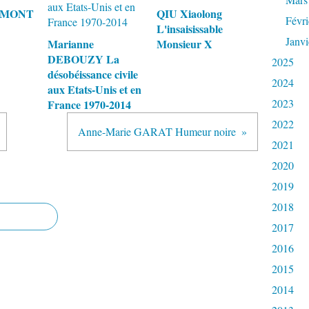
RAMONT
QIU Xiaolong
Févri
L'insaisissable
Janvi
Marianne
Monsieur X
DEBOUZY La
2025
désobéissance civile
2024
aux Etats-Unis et en
2023
France 1970-2014
2022
Anne-Marie GARAT Humeur noire
2021
2020
2019
2018
2017
2016
2015
2014