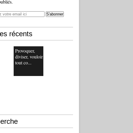
publiés.
les récents
Provoquer,
diviser, vouloir
tout co...
erche