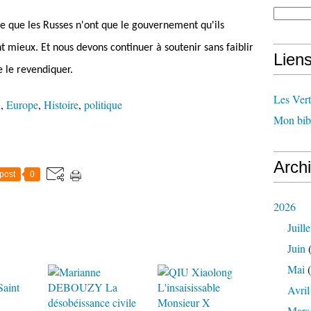
re que les Russes n'ont que le gouvernement qu'ils
ent mieux. Et nous devons continuer à soutenir sans faiblir
Lien
e le revendiquer.
Les Ver
n
,
Europe
,
Histoire
,
politique
Mon bib
Arch
post
0
2026
Juille
Juin
(
Mai
(
Avril
Mars