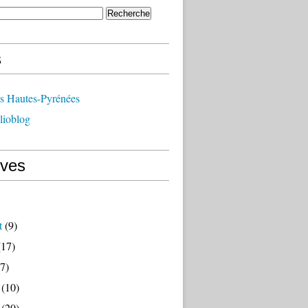
s
ts Hautes-Pyrénées
lioblog
ives
t
(9)
17)
7)
(10)
(20)