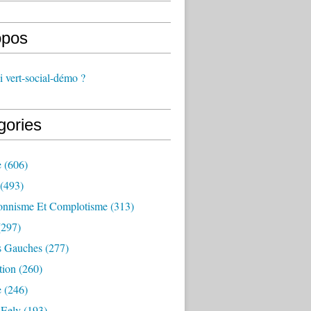
opos
 vert-social-démo ?
gories
e
(606)
(493)
onnisme Et Complotisme
(313)
297)
s Gauches
(277)
tion
(260)
e
(246)
 Eelv
(193)