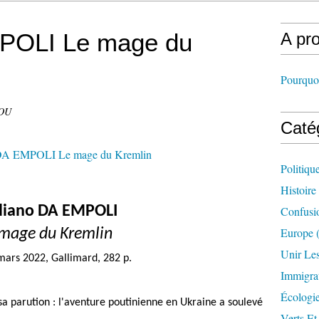
MPOLI Le mage du
A pr
Pourquoi
DOU
Caté
Politiqu
Histoire
liano DA EMPOLI
Confusi
Europe
(
 mage du Kremlin
Unir Le
ars 2022, Gallimard, 282 p.
Immigra
Écologi
a parution : l'aventure poutinienne en Ukraine a soulevé
Verts Et