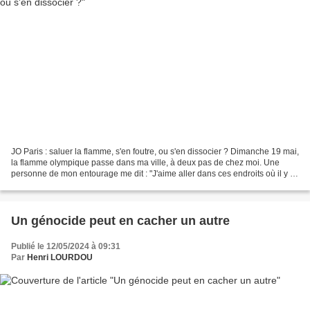
JO Paris : saluer la flamme, s'en foutre, ou s'en dissocier ? Dimanche 19 mai,
la flamme olympique passe dans ma ville, à deux pas de chez moi. Une
personne de mon entourage me dit : "J'aime aller dans ces endroits où il y a
du peuple et de la joie"....
Un génocide peut en cacher un autre
Publié le 12/05/2024 à 09:31
Par
Henri LOURDOU