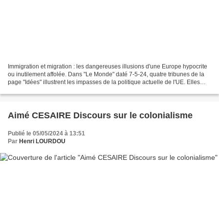
Immigration et migration : les dangereuses illusions d'une Europe hypocrite
ou inutilement affolée. Dans "Le Monde" daté 7-5-24, quatre tribunes de la
page "Idées" illustrent les impasses de la politique actuelle de l'UE. Elles
m'ont opportunément rappelé...
Aimé CESAIRE Discours sur le colonialisme
Publié le 05/05/2024 à 13:51
Par
Henri LOURDOU