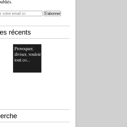
publiés.
les récents
Provoquer,
diviser, vouloir
tout co...
erche