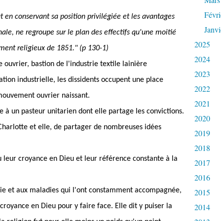
Févri
ut en conservant sa position privilégiée et les avantages
Janvi
nale, ne regroupe sur le plan des effectifs qu'une moitié
2025
ent religieux de 1851." (p 130-1)
2024
ouvrier, bastion de l'industrie textile lainière
2023
tion industrielle, les dissidents occupent une place
2022
mouvement ouvrier naissant.
2021
 à un pasteur unitarien dont elle partage les convictions.
2020
harlotte et elle, de partager de nombreuses idées
2019
2018
 leur croyance en Dieu et leur référence constante à la
2017
2016
a vie et aux maladies qui l'ont constamment accompagnée,
2015
2014
croyance en Dieu pour y faire face. Elle dit y puiser la