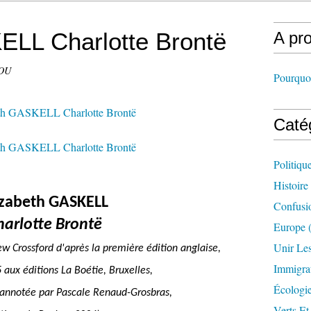
ELL Charlotte Brontë
A pr
DOU
Pourquoi
Caté
Politiqu
Histoire
izabeth GASKELL
Confusi
harlotte Brontë
Europe
(
Unir Le
Lew Crossford d'après la première édition anglaise,
Immigra
aux éditions La Boétie, Bruxelles,
Écologi
t annotée par Pascale Renaud-Grosbras,
Verts Et