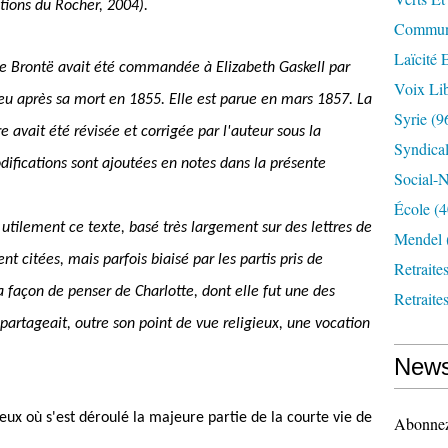
tions du Rocher, 2004).
Communi
Laïcité 
te Brontë avait été commandée à Elizabeth Gaskell par
Voix Lib
peu après sa mort en 1855. Elle est parue en mars 1857. La
Syrie
(9
 avait été révisée et corrigée par l'auteur sous la
Syndica
ifications sont ajoutées en notes dans la présente
Social-N
École
(4
utilement ce texte, basé très largement sur des lettres de
Mendel
 citées, mais parfois biaisé par les partis pris de
Retraite
la façon de penser de Charlotte, dont elle fut une des
Retraite
 partageait, outre son point de vue religieux, une vocation
News
ieux où s'est déroulé la majeure partie de la courte vie de
Abonnez-