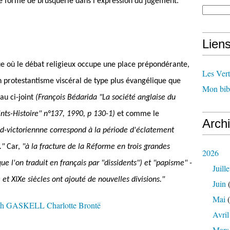
ne forme de brusquerie dans l'expression du jugement.
Lien
ue où le débat religieux occupe une place prépondérante,
Les Ver
n protestantisme viscéral de type plus évangélique que
Mon bib
eau ci-joint
(François Bédarida "La société anglaise du
oints-Histoire" n°137, 1990, p 130-1)
et comme le
Arch
mid-victoriennne correspond à la période d'éclatement
."
Car,
"à la fracture de la Réforme en trois grandes
2026
ue l'on traduit en français par "dissidents") et "papisme" -
Juille
e et XIXe siècles ont ajouté de nouvelles divisions."
Juin
(
Mai
(
Avril
Mars