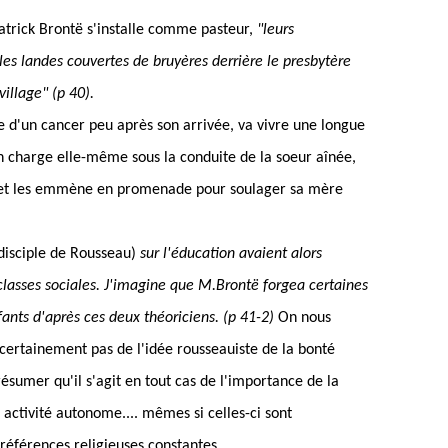
atrick Brontë s'installe comme pasteur,
"leurs
es landes couvertes de bruyères derrière le presbytère
illage" (p 40).
e d'un cancer peu après son arrivée, va vivre une longue
en charge elle-même sous la conduite de la soeur aînée,
ure et les emmène en promenade pour soulager sa mère
disciple de Rousseau)
sur l'éducation avaient alors
classes sociales. J'imagine que M.Brontë forgea certaines
fants d'après ces deux théoriciens. (p 41-2)
On nous
t certainement pas de l'idée rousseauiste de la bonté
ésumer qu'il s'agit en tout cas de l'importance de la
ctivité autonome.... mêmes si celles-ci sont
références religieuses constantes.