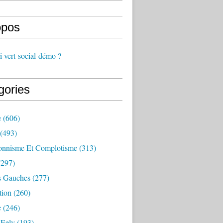
opos
 vert-social-démo ?
gories
e
(606)
(493)
onnisme Et Complotisme
(313)
297)
s Gauches
(277)
tion
(260)
e
(246)
 Eelv
(193)