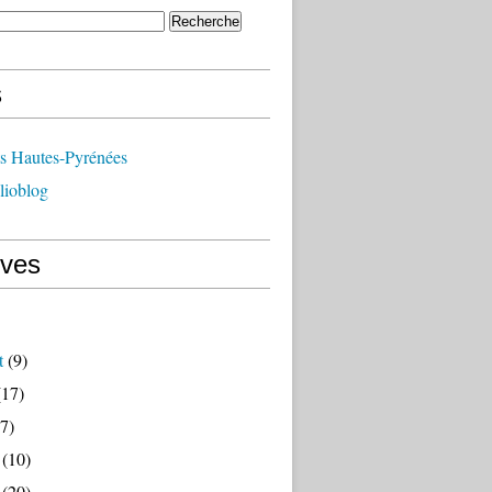
s
ts Hautes-Pyrénées
lioblog
ives
t
(9)
17)
7)
(10)
(20)