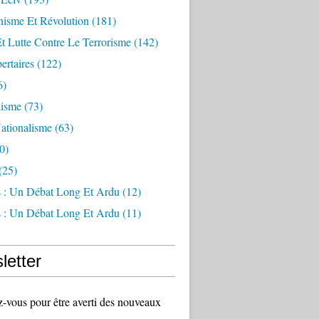
sme Et Révolution
(181)
Et Lutte Contre Le Terrorisme
(142)
ertaires
(122)
6)
lisme
(73)
ationalisme
(63)
0)
(25)
s : Un Débat Long Et Ardu
(12)
s : Un Débat Long Et Ardu
(11)
letter
vous pour être averti des nouveaux