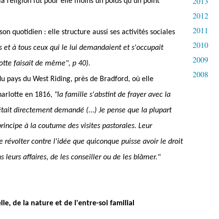
2013
la religion fut pour elle moins un poids qu'un point
2012
2011
on quotidien : elle structure aussi ses activités sociales
2010
 et à tous ceux qui le lui demandaient et s'occupait
2009
lotte faisait de même", p 40).
2008
u pays du West Riding, près de Bradford, où elle
Charlotte en 1816,
"la famille s'abstint de frayer avec la
 était directement demandé (...) Je pense que la plupart
rincipe à la coutume des visites pastorales. Leur
révolter contre l'idée que quiconque puisse avoir le droit
s leurs affaires, de les conseiller ou de les blâmer."
lle, de la nature et de l'entre-soi familial