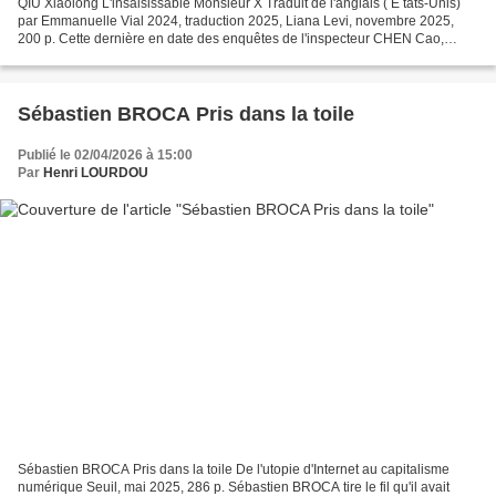
QIU Xiaolong L'insaisissable Monsieur X Traduit de l'anglais ( É tats-Unis)
par Emmanuelle Vial 2024, traduction 2025, Liana Levi, novembre 2025,
200 p. Cette dernière en date des enquêtes de l'inspecteur CHEN Cao,
devenu le directeur CHEN, par la grâce...
Sébastien BROCA Pris dans la toile
Publié le 02/04/2026 à 15:00
Par
Henri LOURDOU
Sébastien BROCA Pris dans la toile De l'utopie d'Internet au capitalisme
numérique Seuil, mai 2025, 286 p. Sébastien BROCA tire le fil qu'il avait