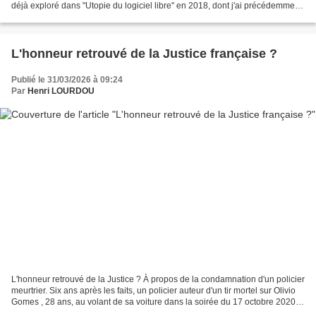
déjà exploré dans "Utopie du logiciel libre" en 2018, dont j'ai précédemment
rendu compte. Il élargit ici...
L'honneur retrouvé de la Justice française ?
Publié le 31/03/2026 à 09:24
Par
Henri LOURDOU
L'honneur retrouvé de la Justice ? À propos de la condamnation d'un policier
meurtrier. Six ans après les faits, un policier auteur d'un tir mortel sur Olivio
Gomes , 28 ans, au volant de sa voiture dans la soirée du 17 octobre 2020 à
Poissy (Yvelines),...