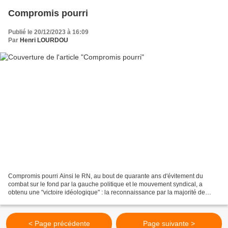
Compromis pourri
Publié le 20/12/2023 à 16:09
Par
Henri LOURDOU
Compromis pourri Ainsi le RN, au bout de quarante ans d'évitement du
combat sur le fond par la gauche politique et le mouvement syndical, a
obtenu une "victoire idéologique" : la reconnaissance par la majorité de
l'Assemblée nationale (avec les voix d'anciens...
< Page précédente
Page suivante >