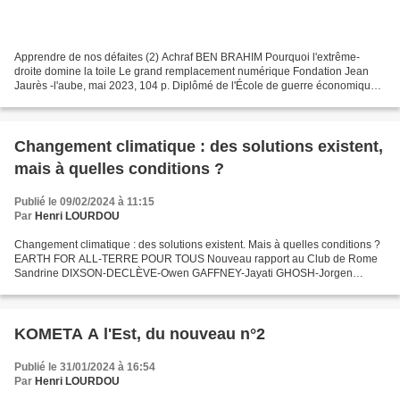
Apprendre de nos défaites (2) Achraf BEN BRAHIM Pourquoi l'extrême-
droite domine la toile Le grand remplacement numérique Fondation Jean
Jaurès -l'aube, mai 2023, 104 p. Diplômé de l'École de guerre économique
et de Sciences Po, ancien ingénieur du ministère...
Changement climatique : des solutions existent,
mais à quelles conditions ?
Publié le 09/02/2024 à 11:15
Par
Henri LOURDOU
Changement climatique : des solutions existent. Mais à quelles conditions ?
EARTH FOR ALL-TERRE POUR TOUS Nouveau rapport au Club de Rome
Sandrine DIXSON-DECLÈVE-Owen GAFFNEY-Jayati GHOSH-Jorgen
RANDERS-Johan ROCKSTRÖM-Per Epen STOKNES Traduit de l'anglais...
KOMETA A l'Est, du nouveau n°2
Publié le 31/01/2024 à 16:54
Par
Henri LOURDOU