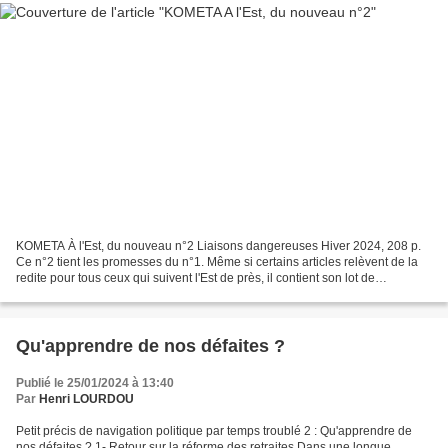
KOMETA À l'Est, du nouveau n°2 Liaisons dangereuses Hiver 2024, 208 p.
Ce n°2 tient les promesses du n°1. Même si certains articles relèvent de la
redite pour tous ceux qui suivent l'Est de près, il contient son lot de
découvertes, souvent stimulantes,...
Qu'apprendre de nos défaites ?
Publié le 25/01/2024 à 13:40
Par
Henri LOURDOU
Petit précis de navigation politique par temps troublé 2 : Qu'apprendre de
nos défaites ? 1- Retour sur la réforme des retraites Dans une longue