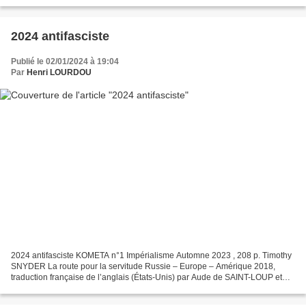
19 décembre. Je ne reviendrai pas longuement...
2024 antifasciste
Publié le 02/01/2024 à 19:04
Par
Henri LOURDOU
2024 antifasciste KOMETA n°1 Impérialisme Automne 2023 , 208 p. Timothy
SNYDER La route pour la servitude Russie – Europe – Amérique 2018,
traduction française de l’anglais (États-Unis) par Aude de SAINT-LOUP et
Pierre-Emmanuel DAUZAT avec un avant-propos...