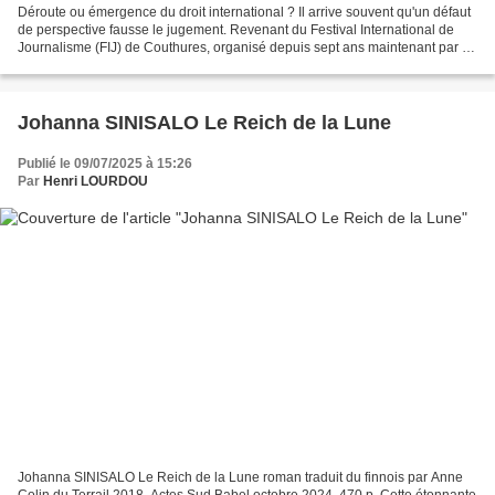
Déroute ou émergence du droit international ? Il arrive souvent qu'un défaut
de perspective fausse le jugement. Revenant du Festival International de
Journalisme (FIJ) de Couthures, organisé depuis sept ans maintenant par le
groupe "le Monde", et auquel...
Johanna SINISALO Le Reich de la Lune
Publié le 09/07/2025 à 15:26
Par
Henri LOURDOU
Johanna SINISALO Le Reich de la Lune roman traduit du finnois par Anne
Colin du Terrail 2018, Actes Sud Babel octobre 2024, 470 p. Cette étonnante