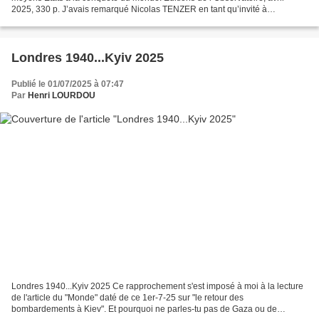
2025, 330 p. J’avais remarqué Nicolas TENZER en tant qu’invité à
l’émission d’Arte 28’, par ses prises de position...
Londres 1940...Kyiv 2025
Publié le 01/07/2025 à 07:47
Par
Henri LOURDOU
Londres 1940...Kyiv 2025 Ce rapprochement s'est imposé à moi à la lecture
de l'article du "Monde" daté de ce 1er-7-25 sur "le retour des
bombardements à Kiev". Et pourquoi ne parles-tu pas de Gaza ou de