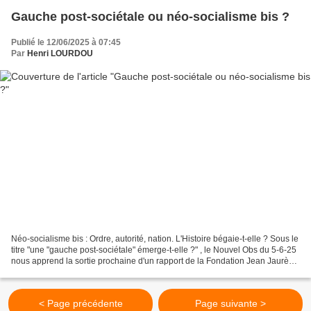
Gauche post-sociétale ou néo-socialisme bis ?
Publié le 12/06/2025 à 07:45
Par
Henri LOURDOU
Néo-socialisme bis : Ordre, autorité, nation. L'Histoire bégaie-t-elle ? Sous le
titre "une "gauche post-sociétale" émerge-t-elle ?" , le Nouvel Obs du 5-6-25
nous apprend la sortie prochaine d'un rapport de la Fondation Jean Jaurès
sur un "tournant post-sociétal...
< Page précédente
Page suivante >