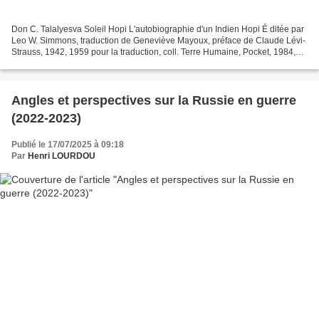
Don C. Talalyesva Soleil Hopi L'autobiographie d'un Indien Hopi É ditée par
Leo W. Simmons, traduction de Geneviève Mayoux, préface de Claude Lévi-
Strauss, 1942, 1959 pour la traduction, coll. Terre Humaine, Pocket, 1984,
542 p. Ce grand classique est...
Angles et perspectives sur la Russie en guerre
(2022-2023)
Publié le 17/07/2025 à 09:18
Par
Henri LOURDOU