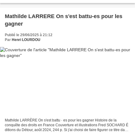
Téhéran, me diront les militants de cette gauche...
Mathilde LARRERE On s'est battu-es pour les
gagner
Publié le 29/06/2025 à 21:12
Par
Henri LOURDOU
Mathilde LARRÈRE On s'est battu · es pour les gagner Histoire de la
conquête des droits en France Couverture et illustrations Fred SOCHARD É
ditions du Détour, août 2024, 244 p. Si j'ai choisi de faire figurer ce titre dans
le Mois des Fiertés d'Anne-Yes,...