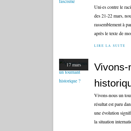
Uni·es contre le rac
des 21-22 mars, nous
rassemblement à par
après le texte de mo
LIRE LA SUITE
Vivons-
17 mars
historiq
Vivons-nous un tour
résultat est paru d
une évolution signif
la situation internati