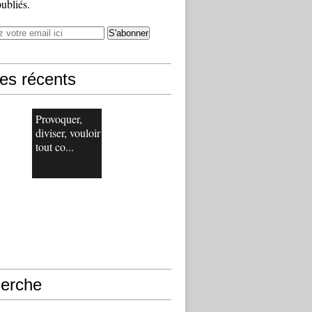
publiés.
les récents
Provoquer,
diviser, vouloir
tout co...
erche