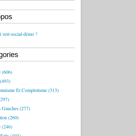
opos
 vert-social-démo ?
gories
e
(606)
(493)
onnisme Et Complotisme
(313)
297)
s Gauches
(277)
tion
(260)
e
(246)
 Eelv
(193)