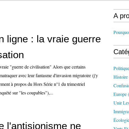
A pr
Pourquoi
 ligne : la vraie guerre
Caté
sation
vraie "guerre de civilisation" Alors que certains
Politiqu
atraquer avec leur fantasme d'invasion migratoire (j'y
Histoire
ement à propos du Hors Série n°1 du trimestriel
Confusi
nquêté sur "les coupables"),...
Europe
(
Unir Le
Immigra
Écologi
 l'antisionisme ne
Verts Et