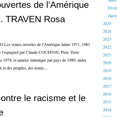
ouvertes de l'Amérique
Févri
Janvi
-B. TRAVEN Rosa
2025
2024
2023
es veines ouvertes de l'Amérique latine 1971, 1981
2022
 de l'espagnol par Claude COUFFON, Plon -Terre
2021
e 1978, et annexe statistique par pays de 1989, index
2020
x et des peuples, des noms;...
2019
2018
2017
2016
ontre le racisme et le
2015
2014
e