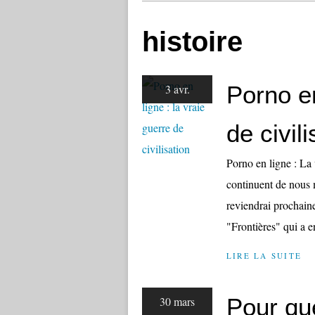
histoire
Porno en
3 avr.
de civili
Porno en ligne : La 
continuent de nous m
reviendrai prochain
"Frontières" qui a e
LIRE LA SUITE
Pour que
30 mars