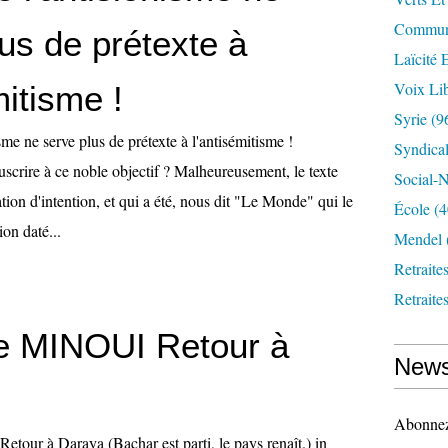
Communi
us de prétexte à
Laïcité 
Voix Lib
mitisme !
Syrie
(9
sme ne serve plus de prétexte à l'antisémitisme !
Syndica
crire à ce noble objectif ? Malheureusement, le texte
Social-N
ation d'intention, et qui a été, nous dit "Le Monde" qui le
École
(4
ion daté...
Mendel
Retraite
Retraite
e MINOUI Retour à
News
Abonnez-
our à Daraya (Bachar est parti, le pays renaît.) in