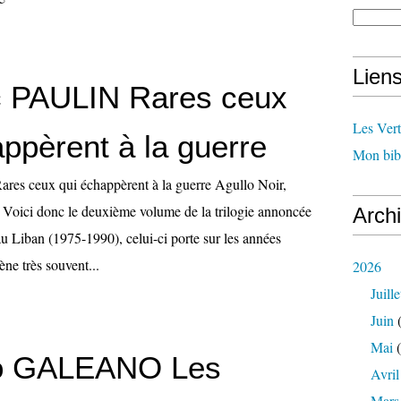
Lien
c PAULIN Rares ceux
Les Ver
ppèrent à la guerre
Mon bib
res ceux qui échappèrent à la guerre Agullo Noir,
. Voici donc le deuxième volume de la trilogie annoncée
Arch
 au Liban (1975-1990), celui-ci porte sur les années
ne très souvent...
2026
Juille
Juin
(
Mai
(
o GALEANO Les
Avril
Mars