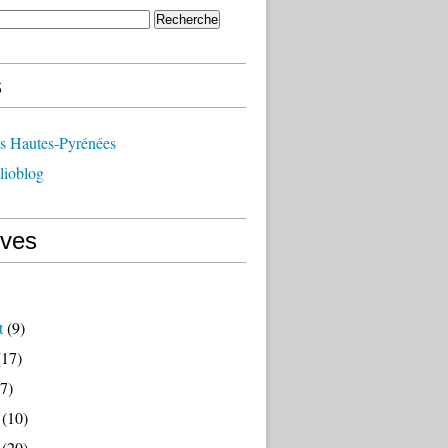
s
ts Hautes-Pyrénées
lioblog
ives
t
(9)
17)
7)
(10)
(20)