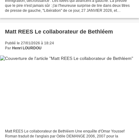
Immigration, décroissance : Les idées qui avancent à gauche. La preuve
que le pire n'est jamais sûr : j'ai l'heureuse surprise de lire dans deux titres
de presse de gauche, "Libération" de ce jour, 27 JANVIER 2026, et
"Alternatives économiques" de février,...
Matt REES Le collaborateur de Bethléem
Publié le 27/01/2026 à 18:24
Par
Henri LOURDOU
Matt REES Le collaborateur de Bethléem Une enquête d'Omar Youssef
Roman traduit de l'anglais par Odile DEMANGE 2006, 2007 pour la