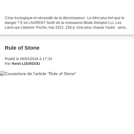
Crise écologique et nécessité de la décroissance : Le déni plus fort que le
danger ? É loi LAURENT Sortir de la croissance Mode d'emploi LLL Les
Liens qui Libèrent -Poche, mai 2021, 256 p. Une peur chasse l'autre : ainsi
va notre monde numérisé. Il suffit...
Rule of Stone
Publié le 06/02/2026 à 17:34
Par
Henri LOURDOU