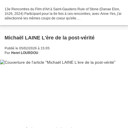
13e Rencontres du Film d'Art à Saint-Gaudens Rule of Stone (Danae Elon,
1h26, 2024) Participant pour la 6e fois à ces rencontres, avec Anne-Yes, j'ai
sélectionné les mêmes coups de coeur qu'elle.
https://monbiblioblog.fr/index.php/2026/02/04/les-rencontres-du-film-dart/...
Michaël LAINE L'ère de la post-vérité
Publié le 05/02/2026 à 15:05
Par
Henri LOURDOU