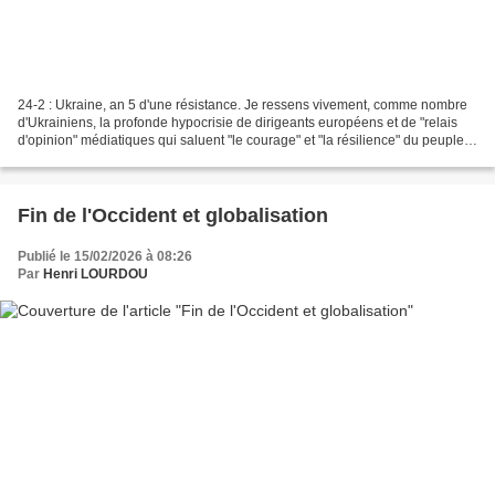
24-2 : Ukraine, an 5 d'une résistance. Je ressens vivement, comme nombre
d'Ukrainiens, la profonde hypocrisie de dirigeants européens et de "relais
d'opinion" médiatiques qui saluent "le courage" et "la résilience" du peuple
ukrainien face à la poursuite...
Fin de l'Occident et globalisation
Publié le 15/02/2026 à 08:26
Par
Henri LOURDOU