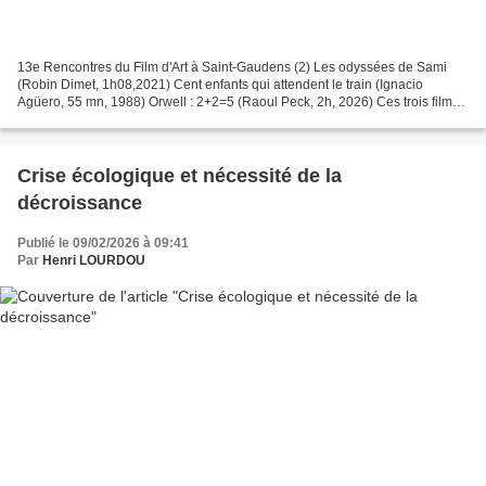
13e Rencontres du Film d'Art à Saint-Gaudens (2) Les odyssées de Sami
(Robin Dimet, 1h08,2021) Cent enfants qui attendent le train (Ignacio
Agüero, 55 mn, 1988) Orwell : 2+2=5 (Raoul Peck, 2h, 2026) Ces trois films
ont particulièrement retenu mon intérêt,...
Crise écologique et nécessité de la
décroissance
Publié le 09/02/2026 à 09:41
Par
Henri LOURDOU