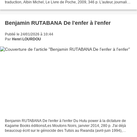
traduction, Albin Michel, Le Livre de Poche, 2009, 346 p. L'auteur, journaliste
et écrivain britannique né en 1967, vivant...
Benjamin RUTABANA De l'enfer à l'enfer
Publié le 24/01/2026 à 10:44
Par
Henri LOURDOU
Benjamin RUTABANA De l'enfer à l'enfer Du Hutu power à la dictature de
Kagame Books éditions/Les Moutons Noirs, janvier 2014, 280 p. J'ai déjà
beaucoup écrit sur le génocide des Tutsis au Rwanda (avril-juin 1994),
https://vert-social-demo.over-blog.com/2017/02/rwanda-un-temoignage-de-