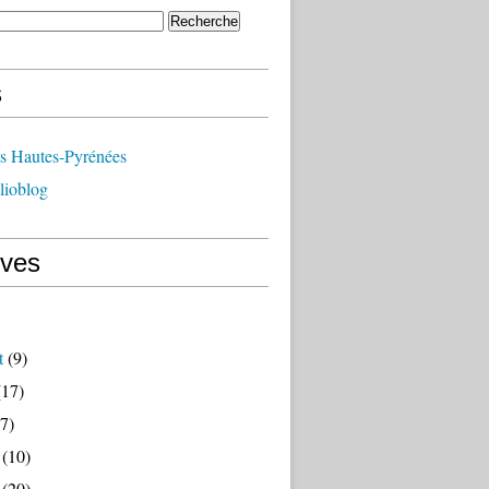
s
ts Hautes-Pyrénées
lioblog
ives
t
(9)
17)
7)
(10)
(20)