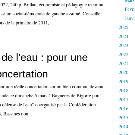
022, 240 p. Brillant économiste et pédagogue reconnu,
Févri
ssi un social-démocrate de gauche assumé. Conseiller
Janvi
s de la primaire de 2011,...
2025
2024
2023
2022
de l'eau : pour une
2021
oncertation
2020
2019
Pour une réelle concertation sur un bien commun devenu
2018
 monde ce dimanche 5 mars à Bagnères de Bigorre pour
2017
a défense de l'eau" coorganisé par la Confédération
2016
, Bassines non...
2015
2014