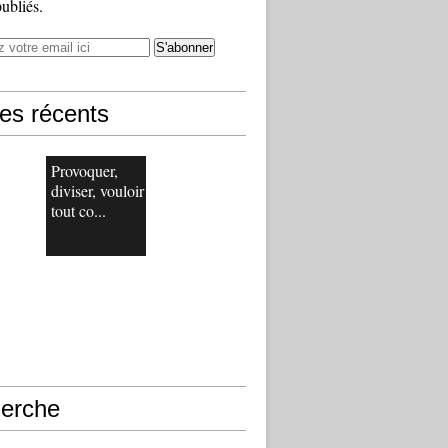
publiés.
les récents
Provoquer,
diviser, vouloir
tout co...
erche