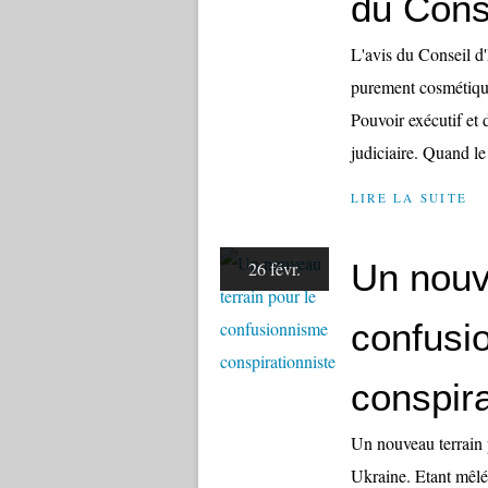
du Conse
L'avis du Conseil d'
purement cosmétique
Pouvoir exécutif et 
judiciaire. Quand l
LIRE LA SUITE
Un nouv
26 févr.
confusi
conspira
Un nouveau terrain 
Ukraine. Etant mêlé 