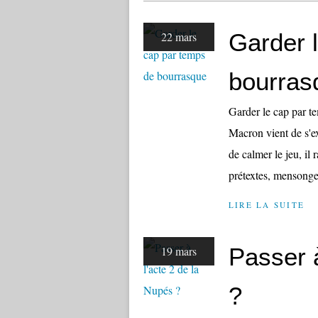
Garder 
22 mars
bourras
Garder le cap par te
Macron vient de s'ex
de calmer le jeu, il
prétextes, mensonges
LIRE LA SUITE
Passer à
19 mars
?