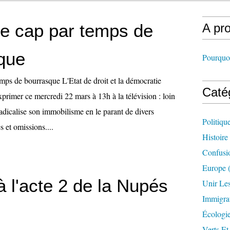
le cap par temps de
A pr
que
Pourquoi
mps de bourrasque L'Etat de droit et la démocratie
Caté
primer ce mercredi 22 mars à 13h à la télévision : loin
 radicalise son immobilisme en le parant de divers
Politiqu
 et omissions....
Histoire
Confusi
Europe
(
 l'acte 2 de la Nupés
Unir Le
Immigra
Écologi
Verts Et