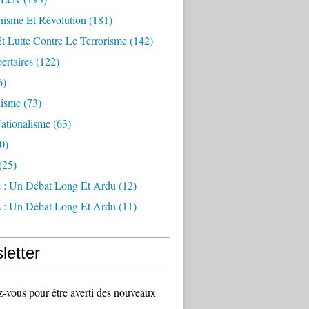
sme Et Révolution
(181)
Et Lutte Contre Le Terrorisme
(142)
ertaires
(122)
6)
lisme
(73)
ationalisme
(63)
0)
(25)
s : Un Débat Long Et Ardu
(12)
s : Un Débat Long Et Ardu
(11)
letter
vous pour être averti des nouveaux