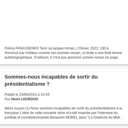
Polina PANASSENKO Tenir sa langue roman, L'Olivier, 2022, 190 p.
Annoncé par l'éditeur comme son premier roman, ce texte a une forte teneur
autobiographique. D'ailleurs, il n'est pas annoncé comme roman en page
d'ouverture. La narratrice (comme l'autrice)...
Sommes-nous incapables de sortir du
présidentialisme ?
Publié le 25/06/2024 à 15:55
Par
Henri LOURDOU
Idées reçues (1) Nous sommes incapables de sortir du présidentialisme à la
française L'idée de cette nouvelle série m'a été inspirée par l'interview du
politiste et constitutionnaliste Benjamin MOREL dans "La Dépêche du Midi"
du 24-6-24. Ce dernier répond...