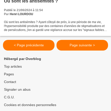
Où sont les antisémites ?
Publié le 21/06/2024 à 11:54
Par
Henri LOURDOU
Où sont les antisémites ? Ayant côtoyé de près, à une période de ma vie,
l'hypersensibilité produite par des centaines d'années de stigmatisations et
de persécutions, j'en ai gardé une vigilance accrue sur les "signaux faibles"
de stigmatisation antisémite....
< Page précédente
Page suivante >
Hébergé par Overblog
Top articles
Pages
Contact
Signaler un abus
C.G.U.
Cookies et données personnelles