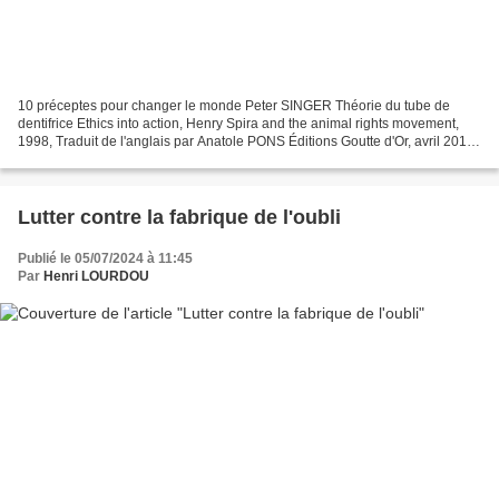
10 préceptes pour changer le monde Peter SINGER Théorie du tube de
dentifrice Ethics into action, Henry Spira and the animal rights movement,
1998, Traduit de l'anglais par Anatole PONS Éditions Goutte d'Or, avril 2018,
340 p. Butant sur la lecture éprouvante...
Lutter contre la fabrique de l'oubli
Publié le 05/07/2024 à 11:45
Par
Henri LOURDOU