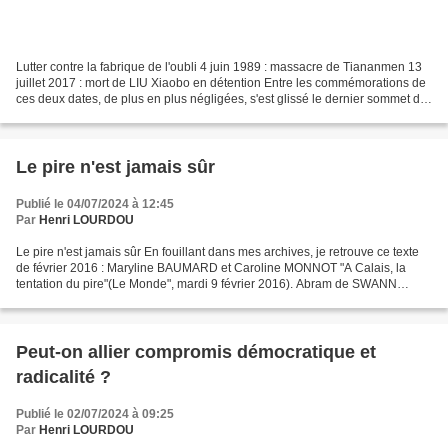
Lutter contre la fabrique de l'oubli 4 juin 1989 : massacre de Tiananmen 13
juillet 2017 : mort de LIU Xiaobo en détention Entre les commémorations de
ces deux dates, de plus en plus négligées, s'est glissé le dernier sommet de
l'Organisation de Coopération...
Le pire n'est jamais sûr
Publié le 04/07/2024 à 12:45
Par
Henri LOURDOU
Le pire n'est jamais sûr En fouillant dans mes archives, je retrouve ce texte
de février 2016 : Maryline BAUMARD et Caroline MONNOT "A Calais, la
tentation du pire"(Le Monde", mardi 9 février 2016). Abram de SWANN
"L'originalité du mal"(entretien au "Monde...
Peut-on allier compromis démocratique et
radicalité ?
Publié le 02/07/2024 à 09:25
Par
Henri LOURDOU