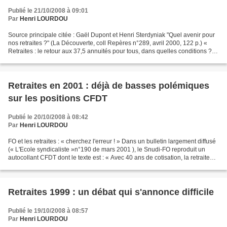
Publié le 21/10/2008 à 09:01
Par
Henri LOURDOU
Source principale citée : Gaël Dupont et Henri Sterdyniak "Quel avenir pour
nos retraites ?" (La Découverte, coll Repères n°289, avril 2000, 122 p.) «
Retraites : le retour aux 37,5 annuités pour tous, dans quelles conditions ? »
LE FOND DU PROBLEME DES...
Retraites en 2001 : déjà de basses polémiques
sur les positions CFDT
Publié le 20/10/2008 à 08:42
Par
Henri LOURDOU
FO et les retraites : « cherchez l'erreur ! » Dans un bulletin largement diffusé
(« L'Ecole syndicaliste »n°190 de mars 2001 ), le Snudi-FO reproduit un
autocollant CFDT dont le texte est : « Avec 40 ans de cotisation, la retraite
avant 60 ans », sous...
Retraites 1999 : un débat qui s'annonce difficile
Publié le 19/10/2008 à 08:57
Par
Henri LOURDOU