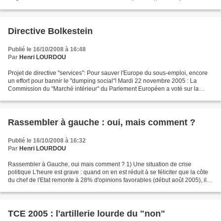
faire un « état des lieux » dans...
Directive Bolkestein
Publié le 16/10/2008 à 16:48
Par
Henri LOURDOU
Projet de directive "services": Pour sauver l'Europe du sous-emploi, encore
un effort pour bannir le "dumping social"! Mardi 22 novembre 2005 : La
Commission du "Marché intérieur" du Parlement Européen a voté sur la
proposition de réécriture du fameux...
Rassembler à gauche : oui, mais comment ?
Publié le 16/10/2008 à 16:32
Par
Henri LOURDOU
Rassembler à Gauche, oui mais comment ? 1) Une situation de crise
politique L'heure est grave : quand on en est réduit à se féliciter que la côte
du chef de l'Etat remonte à 28% d'opinions favorables (début août 2005), il y
a du souci à se faire pour...
TCE 2005 : l'artillerie lourde du "non"