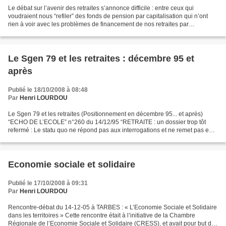
Le débat sur l’avenir des retraites s’annonce difficile : entre ceux qui
voudraient nous “refiler” des fonds de pension par capitalisation qui n’ont
rien à voir avec les problèmes de financement de nos retraites par
répartition, et ceux qui ne veulent...
Le Sgen 79 et les retraites : décembre 95 et
après
Publié le 18/10/2008 à 08:48
Par
Henri LOURDOU
Le Sgen 79 et les retraites (Positionnement en décembre 95... et après)
“ECHO DE L’ECOLE” n°260 du 14/12/95 “RETRAITE : un dossier trop tôt
refermé : Le statu quo ne répond pas aux interrogations et ne remet pas en
cause la réforme de 93 pour le régime...
Economie sociale et solidaire
Publié le 17/10/2008 à 09:31
Par
Henri LOURDOU
Rencontre-débat du 14-12-05 à TARBES : « L’Economie Sociale et Solidaire
dans les territoires » Cette rencontre était à l’initiative de la Chambre
Régionale de l’Economie Sociale et Solidaire (CRESS), et avait pour but de