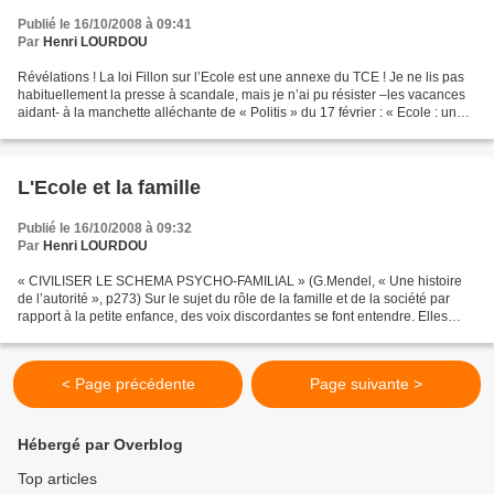
Publié le 16/10/2008 à 09:41
Par
Henri LOURDOU
Révélations ! La loi Fillon sur l’Ecole est une annexe du TCE ! Je ne lis pas
habituellement la presse à scandale, mais je n’ai pu résister –les vacances
aidant- à la manchette alléchante de « Politis » du 17 février : « Ecole : une
réforme d’inspiration...
L'Ecole et la famille
Publié le 16/10/2008 à 09:32
Par
Henri LOURDOU
« CIVILISER LE SCHEMA PSYCHO-FAMILIAL » (G.Mendel, « Une histoire
de l’autorité », p273) Sur le sujet du rôle de la famille et de la société par
rapport à la petite enfance, des voix discordantes se font entendre. Elles
manifestent ce trouble des consciences...
< Page précédente
Page suivante >
Hébergé par Overblog
Top articles