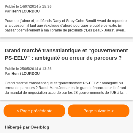
Publié le 14/07/2014 à 15:36
Par
Henri LOURDOU
Pourquoi j'aime et je défends Dany et Gaby Cohn-Bendit Avant de répondre
à la question, il faut que j'explique d'abord pourquoi je publie ce texte. En
passant dernièrement à ma librairie de proximité ("Les Beaux Jours", avenue
de la Marne à Tarbes : dernière...
Grand marché transatlantique et "gouvernement
PS-EELV" : ambiguïté ou erreur de parcours ?
Publié le 25/05/2014 à 13:36
Par
Henri LOURDOU
Grand marché transatlantique et "gouvernement PS-EELV" : ambiguïté ou
erreur de parcours ? Raoul-Marc Jennar est le grand dénonciateur itinérant
du mandat de négociation accordé par les 28 gouvernements de l'UE à la
Commission européenne pour conclure...
< Page précédente
Page suivante >
Hébergé par Overblog