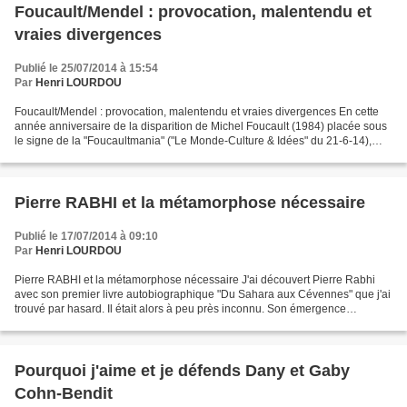
Foucault/Mendel : provocation, malentendu et
vraies divergences
Publié le 25/07/2014 à 15:54
Par
Henri LOURDOU
Foucault/Mendel : provocation, malentendu et vraies divergences En cette
année anniversaire de la disparition de Michel Foucault (1984) placée sous
le signe de la "Foucaultmania" ("Le Monde-Culture & Idées" du 21-6-14),
celle de la disparition de Gérard...
Pierre RABHI et la métamorphose nécessaire
Publié le 17/07/2014 à 09:10
Par
Henri LOURDOU
Pierre RABHI et la métamorphose nécessaire J'ai découvert Pierre Rabhi
avec son premier livre autobiographique "Du Sahara aux Cévennes" que j'ai
trouvé par hasard. Il était alors à peu près inconnu. Son émergence
médiatique a commencé me semble-t-il avec...
Pourquoi j'aime et je défends Dany et Gaby
Cohn-Bendit