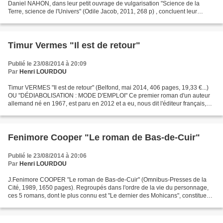
Daniel NAHON, dans leur petit ouvrage de vulgarisation "Science de la
Terre, science de l'Univers" (Odile Jacob, 2011, 268 p) , concluent leur
chapitre 35 (intitulé "Nos sociétés...
Timur Vermes "Il est de retour"
Publié le 23/08/2014 à 20:09
Par
Henri LOURDOU
Timur VERMES "Il est de retour" (Belfond, mai 2014, 406 pages, 19,33 €...)
OU "DÉDIABOLISATION : MODE D'EMPLOI" Ce premier roman d'un auteur
allemand né en 1967, est paru en 2012 et a eu, nous dit l'éditeur français,
"un succès colossal outre-Rhin avec...
Fenimore Cooper "Le roman de Bas-de-Cuir"
Publié le 23/08/2014 à 20:06
Par
Henri LOURDOU
J.Fenimore COOPER "Le roman de Bas-de-Cuir" (Omnibus-Presses de la
Cité, 1989, 1650 pages). Regroupés dans l'ordre de la vie du personnage,
ces 5 romans, dont le plus connu est "Le dernier des Mohicans", constituent
à la fois une toile de fonds de l'Histoire...