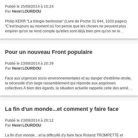
Publié le 25/08/2014 à 10:24
Par
Henri LOURDOU
Philip KERR "La trilogie berlinoise" (Livre de Poche 31 644, 1020 pages)
"C'est toujours au moment où l'on pense que les choses ne peuvent plus
empirer qu'on se rend compte qu'elles sont déjà bien pire qu'on ne le
pensait. Et qu'elles empirent encore."...
Pour un nouveau Front populaire
Publié le 23/08/2014 à 20:39
Par
Henri LOURDOU
Face aux urgences socio-environnementales et au danger d'extrême-droite,
la nécessité d'un large rassemblement qui réponde aux angoisses
collectives A bien des égards, la situation actuelle rappelle celle des années
1930 : crise économique persistante,...
La fin d'un monde...et comment y faire face
Publié le 23/08/2014 à 20:12
Par
Henri LOURDOU
La fin d'un monde... et la difficulté d'y faire face Roland TROMPETTE et