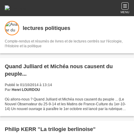
MENU
lectures politiques
Compte-rendus et résumés de livres et de lectures centrés sur l'écologie,
l'Histoire et la politique
Quand Julliard et Michéa nous causent du
peuple...
Publié le 01/10/2014 à 13:14
Par
Henri LOURDOU
Où allons-nous ? Quand Julliard et Michéa nous causent du peuple ... (Le
Nouvel Observateur du 25-9-14 et les Matins de France-Culture du 1er-10-
14) Un nouvel ouvrage à paraître le 1er octobre est lancé par la rubrique
"Les débats de l'Obs" dans le n°...
Philip KERR "La trilogie berlinoise"