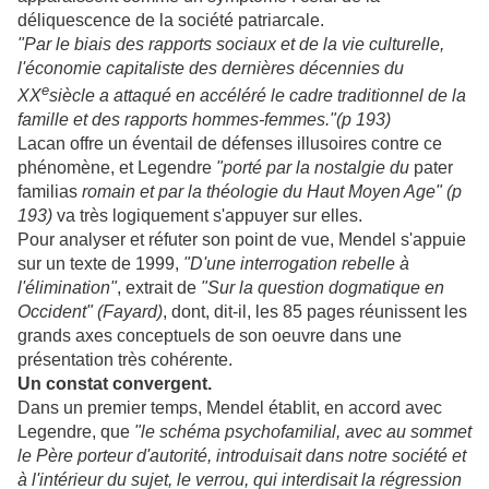
déliquescence de la société patriarcale.
"Par le biais des rapports sociaux et de la vie culturelle,
l'économie capitaliste des dernières décennies du
e
XX
siècle a attaqué en accéléré le cadre traditionnel de la
famille et des rapports hommes-femmes."(p 193)
Lacan offre un éventail de défenses illusoires contre ce
phénomène, et Legendre
"porté par la nostalgie du
pater
familias
romain et par la théologie du Haut Moyen Age" (p
193)
va très logiquement s'appuyer sur elles.
Pour analyser et réfuter son point de vue, Mendel s'appuie
sur un texte de 1999,
"D'une interrogation rebelle à
l'élimination"
, extrait de
"Sur la question dogmatique en
Occident" (Fayard)
, dont, dit-il, les 85 pages réunissent les
grands axes conceptuels de son oeuvre dans une
présentation très cohérente.
Un constat convergent.
Dans un premier temps, Mendel établit, en accord avec
Legendre, que
"le schéma psychofamilial, avec au sommet
le Père porteur d'autorité, introduisait dans notre société et
à l'intérieur du sujet, le verrou, qui interdisait la régression