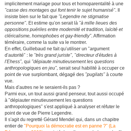
implicitement mariage pour tous et homoparentalité à une
"casse des montages qui font tenir le sujet humanisé"
. Il
insiste bien sur le fait que
"Legendre ne stigmatise
personne"
. Et estime qu'on serait là
"à mille lieues des
oppositions puériles entre modernité et tradition, laïcité et
cléricalisme, homophobes et gay-friendly"
. Affirmation
téméraire, comme la suite va le montrer.
En effet, Guillebaud ne fait qu'utiliser un "argument
d'autorité" : le
"très grand juriste", "directeur d'études à
l'Ehess",
qui
"dépiaute minutieusement les questions
anthropologiques en jeu",
serait seul habilité à occuper ce
point de vue surplombant, dégagé des
"pugilats"
à courte
vue.
Mais d'autres ne le seraient-ils pas ?
Parmi eux, un tout aussi grand penseur, tout aussi occupé
à "dépiauter minutieusement les questions
anthropologiques" s'est appliqué à analyser et réfuter le
point de vue de Pierre Legendre.
Il s'agit du regretté Gérard Mendel qui, dans un chapitre
entier de
"Pourquoi la démocratie est en panne ?" (La