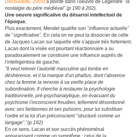
Découverte, 2003)
a pointé dans l'oeuvre de Legendre
"la
nostalgie du père médiéval" (p 190 à 202).
Une oeuvre significative du désarroi intellectuel de
l'époque.
Plus exactement, Mendel qualifie son
"influence actuelle"
de "
significative".
En cela on ne peut la dissocier de celle
de Jacques Lacan sur laquelle elle s'appuie très fortement.
Lacan dont la visée est pourtant réactionnaire a su
paradoxalement se construire une influence auprès de
l'intelligentsia de gauche.
"Il veut relever l'autorité masculine qui tombe en
déshérence, et il la marque d'un phallus, dont l'absence
chez la femme la renvoie à sa vieille place de
subordination. Il cherche à restaurer la psychologie
traditionnelle, pré-psychanalytique, en évacuant du
psychisme l'inconscient freudien, tellement désordonné
avec ses fantasmes et ses pulsions, pour lui substituer
l'ordre et la loi d'un préconscient "structuré comme un
langage"."(p 192)
En ce sens, Lacan et son succès phénoménal
apparaissent comme un symptôme : celui de la