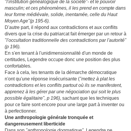
"l'institution généalogique de la société"- et le pouvoir
masculin; et ces phénomènes, il les prend en compte dans
leur forme médiévale, solide, inentamée, celle du Haut
Moyen Age"(p 195-6).
D'autre part, il répond aux contradictions et aux conflits
divers que la crise du patriarcat fait émerger par un retour à
"l'occultation traditionnelle des contradictions par l'autorité"
(p 196).
En s'en tenant à l'unidimensionnalité d'un monde de
certitudes, Legendre occupe donc une position des plus
confortables.
Face à cela, les tenants de la démarche démocratique
n'ont qu'une réponse insécurisante (
"mettez à plat les
contradictions et les conflits partout où ils se manifestent,
apprenez à les gérer par une négociation qui soit le plus
possible égalitaire", p 196)
, sachant que les techniques
pour ce faire sont encore pour une large part à inventer ou
à perfectionner.
Une anthropologie générale tronquée et
dangereusement liberticide
Dans son
"anthropologie dogmatique",
Legendre ne