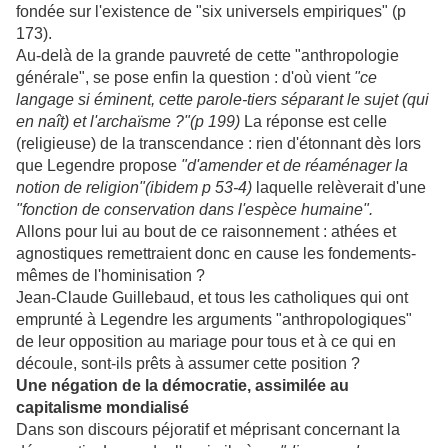
fondée sur l'existence de "six universels empiriques" (p
173).
Au-delà de la grande pauvreté de cette "anthropologie
générale", se pose enfin la question : d'où vient
"ce
langage si éminent, cette parole-tiers séparant le sujet (qui
en naît) et l'archaïsme ?"(p 199)
La réponse est celle
(religieuse) de la transcendance : rien d'étonnant dès lors
que Legendre propose
"d'amender et de réaménager la
notion de religion"(ibidem p 53-4)
laquelle relèverait d'une
"fonction de conservation dans l'espèce humaine".
Allons pour lui au bout de ce raisonnement : athées et
agnostiques remettraient donc en cause les fondements-
mêmes de l'hominisation ?
Jean-Claude Guillebaud, et tous les catholiques qui ont
emprunté à Legendre les arguments "anthropologiques"
de leur opposition au mariage pour tous et à ce qui en
découle, sont-ils prêts à assumer cette position ?
Une négation de la démocratie, assimilée au
capitalisme mondialisé
Dans son discours péjoratif et méprisant concernant la