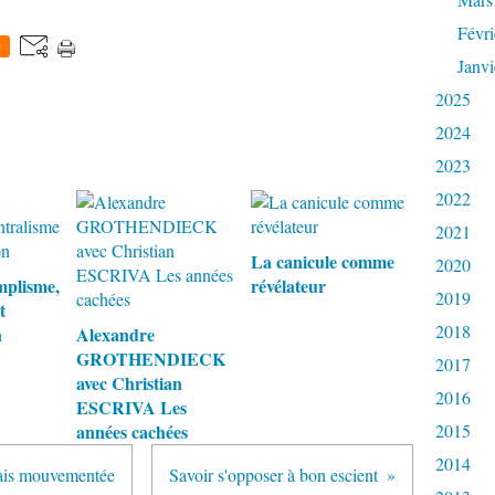
Févri
0
Janvi
2025
2024
2023
2022
2021
La canicule comme
2020
implisme,
révélateur
2019
t
2018
n
Alexandre
GROTHENDIECK
2017
avec Christian
2016
ESCRIVA Les
années cachées
2015
2014
 mais mouvementée
Savoir s'opposer à bon escient