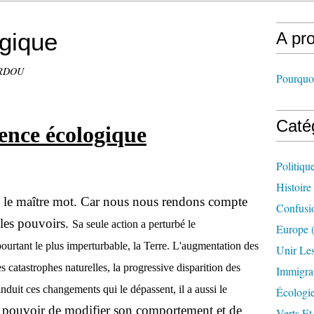
gique
A pr
URDOU
Pourquoi
Caté
ence écologique
Politiqu
Histoire
i le maître mot. Car nous nous rendons compte
Confusi
les pouvoirs.
Sa seule action a perturbé le
Europe
(
ourtant le plus imperturbable, la Terre. L'augmentation des
Unir Le
catastrophes naturelles, la progressive disparition des
Immigra
nduit ces changements qui le dépassent, il a aussi le
Écologi
le pouvoir de modifier son comportement et de
Verts Et