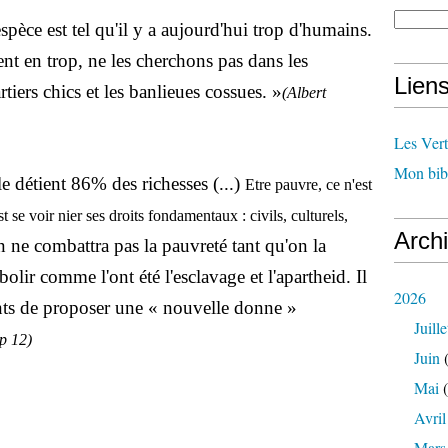
pèce est tel qu'il y a aujourd'hui trop d'humains.
nt en trop, ne les cherchons pas dans les
Lien
rtiers chics et les banlieues cossues. »
(Albert
Les Ver
Mon bib
 détient 86% des richesses (...)
Etre pauvre, ce n'est
se voir nier ses droits fondamentaux : civils, culturels,
Arch
 ne combattra pas la pauvreté tant qu'on la
abolir comme l'ont été l'esclavage et l'apartheid. Il
2026
ants de proposer une « nouvelle donne »
Juille
p 12)
Juin
(
Mai
(
Avril
Mars