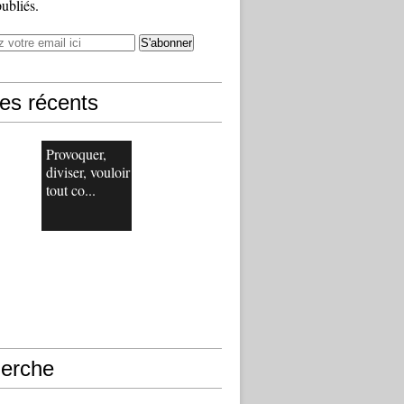
publiés.
les récents
Provoquer,
diviser, vouloir
tout co...
erche