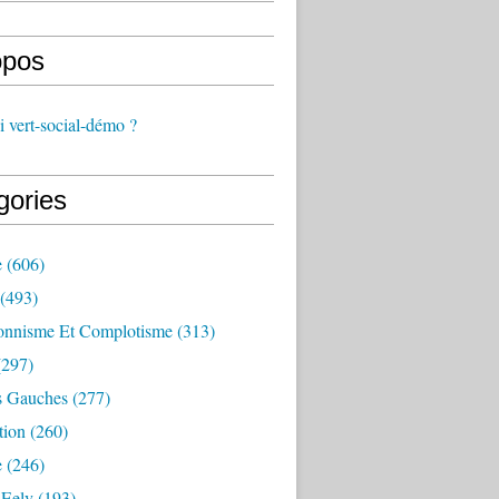
opos
 vert-social-démo ?
gories
e
(606)
(493)
onnisme Et Complotisme
(313)
297)
s Gauches
(277)
tion
(260)
e
(246)
 Eelv
(193)