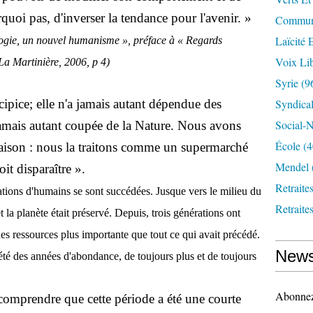
quoi pas, d'inverser la tendance pour l'avenir. »
Communi
Laïcité 
ie, un nouvel humanisme »,
préface à « Regards
Voix Lib
La Martinière, 2006, p 4)
Syrie
(9
écipice; elle n'a jamais autant dépendue des
Syndica
Social-N
t jamais autant coupée de la Nature. Nous avons
École
(4
 maison : nous la traitons comme un supermarché
Mendel
oit disparaître ».
Retraite
ations d'humains se sont succédées. Jusque vers le milieu du
Retraite
et la planète était préservé. Depuis, trois générations ont
s ressources plus importante que tout ce qui avait précédé.
News
été des années d'abondance, de toujours plus et de toujours
Abonnez-
 comprendre que cette période a été une courte