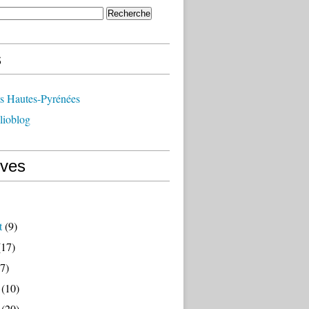
s
ts Hautes-Pyrénées
lioblog
ives
t
(9)
17)
7)
(10)
(20)