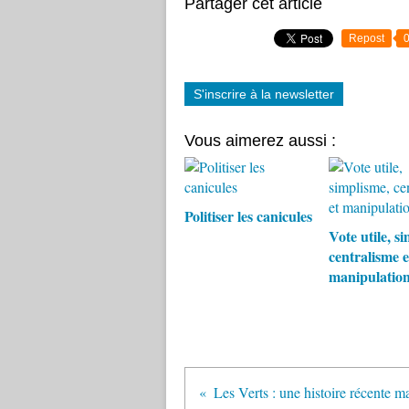
Partager cet article
Repost
S'inscrire à la newsletter
Vous aimerez aussi :
Politiser les canicules
Vote utile, s
centralisme e
manipulatio
Les Verts : une histoire récente