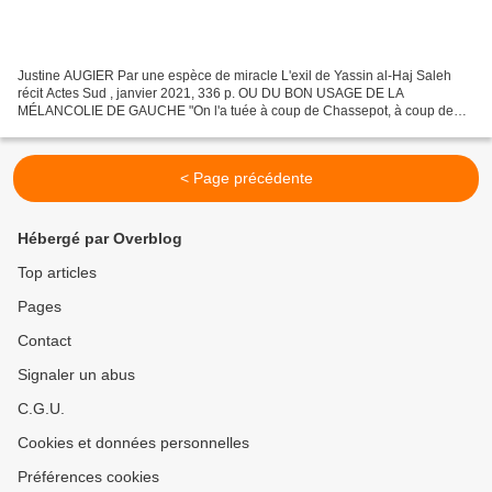
Justine AUGIER Par une espèce de miracle L'exil de Yassin al-Haj Saleh
récit Actes Sud , janvier 2021, 336 p. OU DU BON USAGE DE LA
MÉLANCOLIE DE GAUCHE "On l'a tuée à coup de Chassepot, à coup de
mitrailleuse On l'a roulée dans le ruisseau, dans la terre...
< Page précédente
Hébergé par Overblog
Top articles
Pages
Contact
Signaler un abus
C.G.U.
Cookies et données personnelles
Préférences cookies