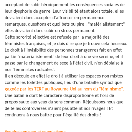
acceptant de subir héroïquement les conséquences sociales de
leur dysphorie de genre. Leur visibilité étant alors totale, elles
devraient donc accepter d'affronter en permanence
remarques, questions et quolibets ou pire : "matérialistement"
elles devraient donc subir un stress permanent.
Cette sororité sélective est refusée par la majorité des
féministes françaises, et je dois dire que je trouve cela heureux.
Le droit à l'invisibilité des personnes transgenres fait en effet
partie "matérialistement" de leur droit à une vie sereine, et il
passe par le changement de sexe à l'état civil, n'en déplaise à
nos "féministes radicales".
Il en découle en effet le droit à utiliser les espaces non mixtes
comme les toilettes publiques, lieu d'une bataille symbolique
gagnée par les TERF au Royaume Uni au nom du "féminisme".
Une bataille dont le caractère disproportionné et hors de
propos saute aux yeux du sens commun. Réjouissons-nous que
de telles controverses n'aient pas atteint nos rivages ! Et
continuons à nous battre pour l'égalité des droits !
#confusionnisme et complotisme