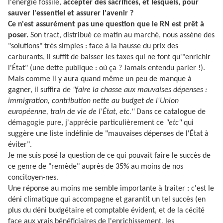
l'énergie fossile,
accepter des sacrifices, et lesquels, pour
sauver l'essentiel et assurer l'avenir ?
Ce n'est assurément pas une question que le RN est prêt à
poser.
Son tract, distribué ce matin au marché, nous assène des
"solutions" très simples : face à la hausse du prix des
carburants, il suffit de baisser les taxes qui ne font qu'"enrichir
l'
É
tat" (une dette publique : où ça ? Jamais entendu parler !).
Mais comme il y aura quand même un peu de manque à
gagner, il suffira de
"faire la chasse aux mauvaises dépenses :
immigration, contribution nette au budget de l'Union
européenne, train de vie de l'
É
tat, etc."
Dans ce catalogue de
démagogie pure, j'apprécie particulièrement ce
"etc"
qui
suggère une liste indéfinie de "mauvaises dépenses de l'
É
tat à
éviter".
Je me suis posé la question de ce qui pouvait faire le succès de
ce genre de "remède" auprès de 35% au moins de nos
concitoyen-nes.
Une réponse au moins me semble importante à traiter : c'est le
déni climatique qui accompagne et garantit un tel succès (en
plus du déni budgétaire et comptable évident, et de la cécité
face aux vrais bénéficiaires de l'enrichissement, les