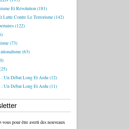
sme Et Révolution
(181)
Et Lutte Contre Le Terrorisme
(142)
ertaires
(122)
6)
lisme
(73)
ationalisme
(63)
0)
(25)
s : Un Débat Long Et Ardu
(12)
s : Un Débat Long Et Ardu
(11)
letter
vous pour être averti des nouveaux