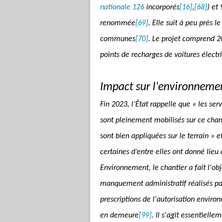
nationale 126
incorporés
[16]
,
[68]
) et 
renommée
[69]
. Elle suit à peu près l
communes
[70]
. Le projet comprend 
points de recharges de voitures électr
Impact sur l'environneme
Fin 2023, l’État rappelle que « les ser
sont pleinement mobilisés sur ce chan
sont bien appliquées sur le terrain » 
certaines d’entre elles ont donné lie
Environnement, le chantier a fait l'ob
manquement administratif réalisés pa
prescriptions de l'autorisation envi
en demeure
[99]
. Il s'agit essentiel