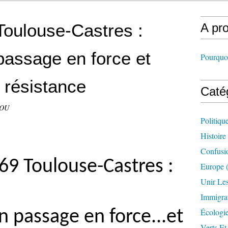
Toulouse-Castres :
A pr
passage en force et
Pourquoi
 résistance
Caté
DOU
Politiqu
Histoire
Confusi
69 Toulouse-Castres :
Europe
(
Unir Le
Immigra
Écologi
 passage en force...et
Verts Et