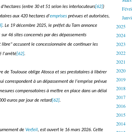
d'hectares (entre 30 et 51 selon les interlocuteurs
[62]
)
Févri
aires aux 420 hectares d'
emprises
prévues et autorisées,
Janvi
3]
. Le 19 décembre 2025, le préfet du Tarn annonce
2025
2024
x sur 46 sites concernés par des dépassements
2023
st libre" accusent le concessionnaire de continuer les
2022
 l'arrêté
[62]
.
2021
2020
ire de Toulouse oblige Atosca et ses prestataires à libérer
2019
 qui correspondent à un dépassement de l'emprise prévue
2018
s mesures compensatoires à mettre en place dans un délai
2017
000 euros par jour de retard
[62]
.
2016
2015
2014
tournement de
Verfeil
, est ouvert le 16 mars 2026. Cette