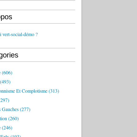
opos
 vert-social-démo ?
gories
e
(606)
(493)
onnisme Et Complotisme
(313)
297)
s Gauches
(277)
tion
(260)
e
(246)
 Eelv
(193)