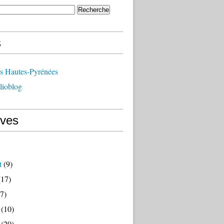
s
ts Hautes-Pyrénées
lioblog
ives
t
(9)
17)
7)
(10)
(20)