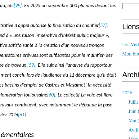
au, etc
[99]
. En 2025 on denombre 300 plaintes devant les
Lien
ative d’appel autorise la finalisation du chantier
[57]
,
nd à « une raison impérative d'intérêt public majeur »,
Les Ver
ative satisfaisante à la création d’un nouveau tronçon
Mon bib
ensatoires prévues sont suffisantes pour le maintien des
one de travaux
[59]
. Elle suit ainsi l’analyse du rapporteur
Arch
mment conclu lors de l’audience du 11 décembre qu’il était
 des bassins d’emploi de Castres et Mazamet] la nécessité
2026
gglomération toulousaine
[60]
. Le collectif La voie est libre
Juille
travaux continuent, avec notamment le début de la pose
Juin
(
vier 2026
[61]
.
Mai
(
Avril
plémentaires
Mars