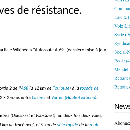
ves de résistance.
Communi
Laïcité 
Voix Lib
Syrie
(9
Syndica
'article Wikipédia "Autoroute A-69" (dernière mise à jour,
Social-N
École
(4
Mendel
Retraite
Retraite
rtie 2 de l'
A68
(à 12 km de
Toulouse
) à la
rocade de
 2 × 2 voies entre
Castres
et
Verfeil (Haute-Garonne)
.
News
ètres (Ouest/Est et Est/Ouest), en deux fois deux voies,
Abonnez-
4 km de tracé neuf, et 9 km de
voie rapide
de la
route