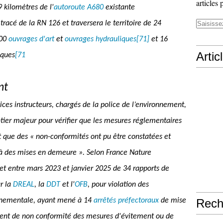
articles 
9 kilomètres de l'
autoroute A680
existante
e tracé de la RN 126 et traversera le territoire de 24
200
ouvrages d'art
et
ouvrages hydrauliques
[71]
et 16
Artic
iques
[71
nt
vices instructeurs, chargés de la police de l’environnement,
tier majeur pour vérifier que les mesures réglementaires
et que des « non-conformités ont pu être constatées et
u à des mises en demeure ». Selon France Nature
jet entre mars 2023 et janvier 2025 de 34 rapports de
r la
DREAL
, la
DDT
et l'
OFB
, pour violation des
ronnementale, ayant mené à 14
arrêtés préfectoraux
de mise
Rech
lement de non conformité des mesures d'évitement ou de