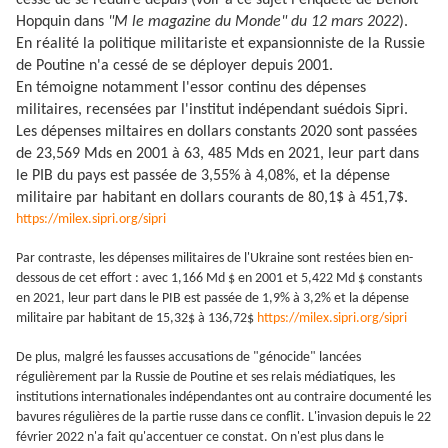
cessé de se réduire depuis (voir à ce sujet l'enquête de Benoît
Hopquin dans
"M le magazine du Monde" du 12 mars 2022
).
En réalité la politique militariste et expansionniste de la Russie
de Poutine n'a cessé de se déployer depuis 2001.
En témoigne notamment l'essor continu des dépenses
militaires, recensées par l'institut indépendant suédois Sipri.
Les dépenses miltaires en dollars constants 2020 sont passées
de 23,569 Mds en 2001 à 63, 485 Mds en 2021, leur part dans
le PIB du pays est passée de 3,55% à 4,08%, et la dépense
militaire par habitant en dollars courants de 80,1$ à 451,7$.
https://milex.sipri.org/sipri
Par contraste, les dépenses militaires de l'Ukraine sont restées bien en-
dessous de cet effort : avec 1,166 Md $ en 2001 et 5,422 Md $ constants
en 2021, leur part dans le PIB est passée de 1,9% à 3,2% et la dépense
militaire par habitant de 15,32$ à 136,72$
https://milex.sipri.org/sipri
De plus, malgré les fausses accusations de "génocide" lancées
régulièrement par la Russie de Poutine et ses relais médiatiques, les
institutions internationales indépendantes ont au contraire documenté les
bavures régulières de la partie russe dans ce conflit. L'invasion depuis le 22
février 2022 n'a fait qu'accentuer ce constat. On n'est plus dans le