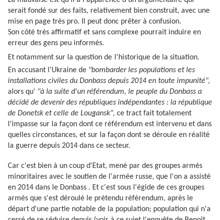
La mauvaise est qu'il a l'apparence d'un argumentaire qui
serait fondé sur des faits, relativement bien construit, avec une
mise en page très pro. Il peut donc prêter à confusion.
Son côté très affirmatif et sans complexe pourrait induire en
erreur des gens peu informés.
Et notamment sur la question de
l'historique de la situation.
En accusant l'Ukraine de
"bombarder les populations et les
installations civiles du Donbass depuis 2014 en toute impunité",
alors qu'
"à la suite d'un référendum, le peuple du Donbass a
décidé de devenir des républiques indépendantes : la république
de Donetsk et celle de Lougansk",
ce tract fait totalement
l'impasse sur la façon dont ce référendum est intervenu et dans
quelles circonstances, et sur la façon dont se déroule en réalité
la guerre depuis 2014 dans ce secteur.
Car c'est bien à un coup d'Etat, mené par des groupes armés
minoritaires avec le soutien de l'armée russe, que l'on a assisté
en 2014 dans le Donbass . Et c'est sous l'égide de ces groupes
armés que s'est déroulé le prétendu référendum, après le
départ d'une partie notable de la population; population qui n'a