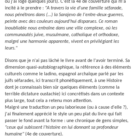
où j'ai logé quelques jours). C'est la 4e de couverture qui m'a
incité à le prendre :
"A travers la vie d'une famille séfarade,
nous pénétrons dans (...) la Sarajevo de l'entre-deux-guerres,
peinte avec des couleurs aujourd'hui disparues. Ce roman
inoubliable nous entraîne dans une ville complexe, où les
communautés juive, musulmane, catholique et orthodoxe,
malgré une harmonie apparente, vivent en privilégiant les
leurs."
Disons que je n'ai pas lâché le livre avant de l'avoir terminé. Sa
dimension quasi-autobiographique, la référence à des éléments
culturels comme le ladino, espagnol archaïque parlé par les
juifs séfarades, ici transcrit phonétiquement, à une Histoire
dont je connaissais bien sûr quelques éléments (comme la
terrible dictature oustachie) ici concrétisés dans un contexte
plus large, tout cela a retenu mon attention.
Malgré une traduction un peu laborieuse (ou à cause d'elle ?),
j'ai finalement apprécié le style un peu plat du livre qui fait
passer le fond avant la forme : une chronique de gens simples,
"ceux qui subissent l'histoire en lui donnant sa profondeur
humaine"
(4e de couverture).