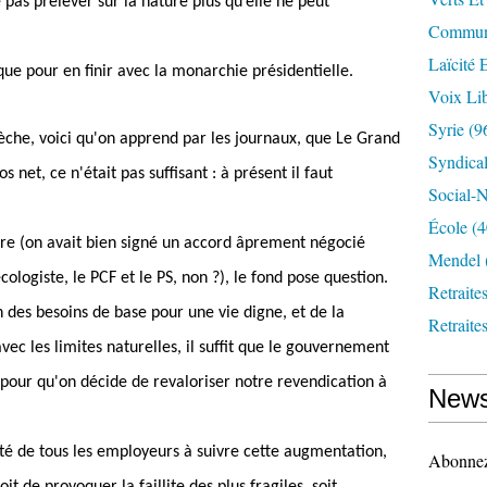
e pas prélever sur la nature plus qu’elle ne peut
Communi
Laïcité 
que pour en finir avec la monarchie présidentielle.
Voix Lib
Syrie
(9
èche, voici qu'on apprend par les journaux, que Le Grand
Syndica
net, ce n'était pas suffisant : à présent il faut
Social-N
École
(4
ère (on avait bien signé un accord âprement négocié
Mendel
cologiste, le PCF et le PS, non ?), le fond pose question.
Retraite
des besoins de base pour une vie digne, et de la
Retraite
ec les limites naturelles, il suffit que le gouvernement
pour qu'on décide de revaloriser notre revendication à
News
é de tous les employeurs à suivre cette augmentation,
Abonnez-