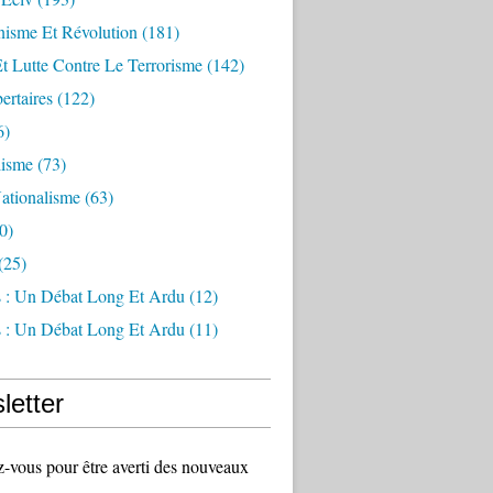
sme Et Révolution
(181)
Et Lutte Contre Le Terrorisme
(142)
ertaires
(122)
6)
lisme
(73)
ationalisme
(63)
0)
(25)
s : Un Débat Long Et Ardu
(12)
s : Un Débat Long Et Ardu
(11)
letter
vous pour être averti des nouveaux