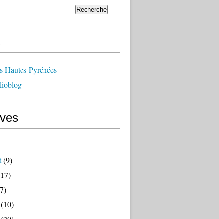
s
ts Hautes-Pyrénées
lioblog
ives
t
(9)
17)
7)
(10)
(20)