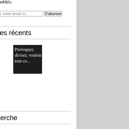
publiés.
les récents
Provoquer,
diviser, vouloir
tout co...
erche