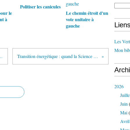
Politiser les canicules
our le
Le chemin étroit d'un
nt à
vote unitaire à
Lien
gauche
Les Ver
Mon bib
ndit : la tribune de trop ?
Transition énergétique : quand la Science est prise en défaut
Arch
2026
Juille
Juin
(
Mai
(
Avril
Mars