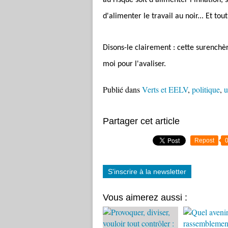
au risque soit d'alimenter l'inflation, s
d'alimenter le travail au noir... Et tou
Disons-le clairement : cette surenchè
moi pour l'avaliser.
Publié dans
Verts et EELV
,
politique
,
u
Partager cet article
Repost
S'inscrire à la newsletter
Vous aimerez aussi :