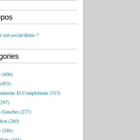
opos
 vert-social-démo ?
gories
e
(606)
(493)
onnisme Et Complotisme
(313)
297)
s Gauches
(277)
tion
(260)
e
(246)
 Eelv
(193)