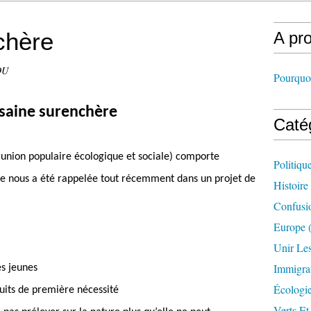
chère
A pr
OU
Pourquoi
saine surenchère
Caté
union populaire écologique et sociale) comporte
Politiqu
ste nous a été rappelée tout récemment dans un projet de
Histoire
Confusi
Europe
(
Unir Le
Immigra
es jeunes
Écologi
duits de première nécessité
Verts Et