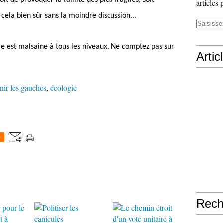
oit de provoquer la faillite des plus fragiles, soit
articles 
t cela bien sûr sans la moindre discussion...
re est malsaine à tous les niveaux. Ne comptez pas sur
Artic
nir les gauches
,
écologie
0
Rech