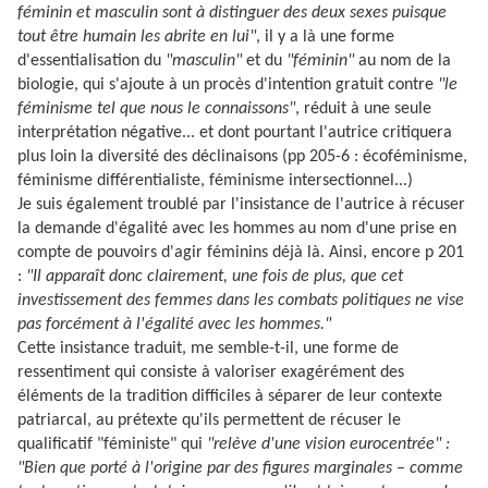
féminin et masculin sont à distinguer des deux sexes puisque
tout être humain les abrite en lui"
, il y a là une forme
d'essentialisation du
"masculin"
et du
"féminin"
au nom de la
biologie, qui s'ajoute à un procès d'intention gratuit contre
"le
féminisme tel que nous le connaissons"
, réduit à une seule
interprétation négative... et dont pourtant l'autrice critiquera
plus loin la diversité des déclinaisons (pp 205-6 : écoféminisme,
féminisme différentialiste, féminisme intersectionnel...)
Je suis également troublé par l'insistance de l'autrice à récuser
la demande d'égalité avec les hommes au nom d'une prise en
compte de pouvoirs d'agir féminins déjà là. Ainsi, encore p 201
:
"Il apparaît donc clairement, une fois de plus, que cet
investissement des femmes dans les combats politiques ne vise
pas forcément à l'égalité avec les hommes."
Cette insistance traduit, me semble-t-il, une forme de
ressentiment qui consiste à valoriser exagérément des
éléments de la tradition difficiles à séparer de leur contexte
patriarcal, au prétexte qu'ils permettent de récuser le
qualificatif "féministe" qui
"relève d'une vision eurocentrée" :
"Bien que porté à l'origine par des figures marginales – comme