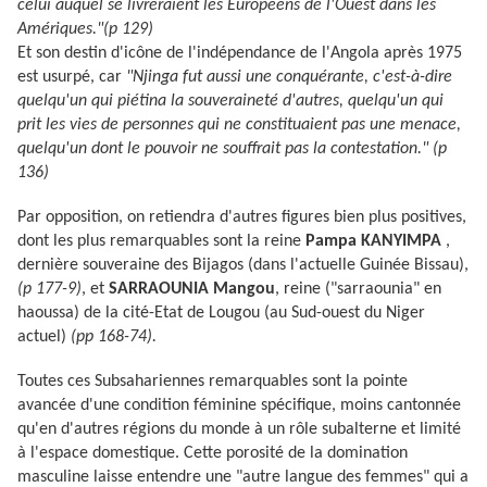
celui auquel se livreraient les Européens de l'Ouest dans les
Amériques."(p 129)
Et son destin d'icône de l'indépendance de l'Angola après 1975
est usurpé, car
"Njinga fut aussi une conquérante, c'est-à-dire
quelqu'un qui piétina la souveraineté d'autres, quelqu'un qui
prit les vies de personnes qui ne constituaient pas une menace,
quelqu'un dont le pouvoir ne souffrait pas la contestation." (p
136)
Par opposition, on retiendra d'autres figures bien plus positives,
dont les plus remarquables sont la reine
Pampa KANYIMPA
,
dernière souveraine des Bijagos (dans l'actuelle Guinée Bissau),
(p 177-9)
, et
SARRAOUNIA Mangou
, reine ("sarraounia" en
haoussa) de la cité-Etat de Lougou (au Sud-ouest du Niger
actuel)
(pp 168-74).
Toutes ces Subsahariennes remarquables sont la pointe
avancée d'une condition féminine spécifique, moins cantonnée
qu'en d'autres régions du monde à un rôle subalterne et limité
à l'espace domestique. Cette porosité de la domination
masculine laisse entendre une "autre langue des femmes" qui a