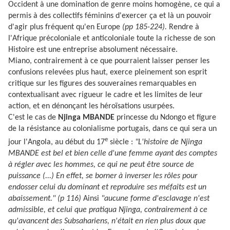
Occident à une domination de genre moins homogène, ce qui a
permis à des collectifs féminins d'exercer ça et là un pouvoir
d'agir plus fréquent qu'en Europe
(pp 185-224).
Rendre à
l'Afrique précoloniale et anticoloniale toute la richesse de son
Histoire est une entreprise absolument nécessaire.
Miano, contrairement à ce que pourraient laisser penser les
confusions relevées plus haut, exerce pleinement son esprit
critique sur les figures des souveraines remarquables en
contextualisant avec rigueur le cadre et les limites de leur
action, et en dénonçant les héroïsations usurpées.
C'est le cas de
Njinga MBANDE
princesse du Ndongo et figure
de la résistance au colonialisme portugais, dans ce qui sera un
e
jour l'Angola, au début du 17
siècle :
"L'histoire de Njinga
MBANDE est bel et bien celle d'une femme ayant des comptes
à régler avec les hommes, ce qui ne peut être source de
puissance (...) En effet, se borner à inverser les rôles pour
endosser celui du dominant et reproduire ses méfaits est un
abaissement." (p 116)
Ainsi
"aucune forme d'esclavage n'est
admissible, et celui que pratiqua Njinga, contrairement à ce
qu'avancent des Subsahariens, n'était en rien plus doux que