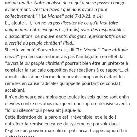
même réalité. Notre analyse de ce qui a pu se passer change,
évidemment. C'est un travail que nous avons à faire
collectivement." ("Le Monde" daté 7-10-21, p 14)
Et, ajoute-t-il,
"on ne va pas discuter de ce qu'il faut faire
uniquement entre évêques
(...) (mais)
avec des responsables
d'associations, de mouvements, des gens représentatifs de la
diversité du peuple chrétien" (ibid.)
Si cette volonté d'ouverture est, dit
"Le Monde", "une attitude
neuve",
je n'en sous-estimerais pas l'ambigüité : en effet, la
"diversité du peuple chrétien"
pourrait bien être un prétexte à
constater la radicale opposition des réactions à ce rapport...et
aboutir ainsi à une forme de mauvais compromis évitant les
remises en cause radicales qu'appelle pourtant ce constat
accablant.
Il n'en demeure pas moins que toutes les voix qui se sont enfin
élevées contre ces abus marquent une rupture décisive avec la
"loi du silence" qui prévalait jusque-là.
Cette libération de la parole est irréversible, et elle doit
entraîner la remise en cause du système de pouvoir dans
l'Eglise : un pouvoir masculin et patriarcal frappé aujourd'hui