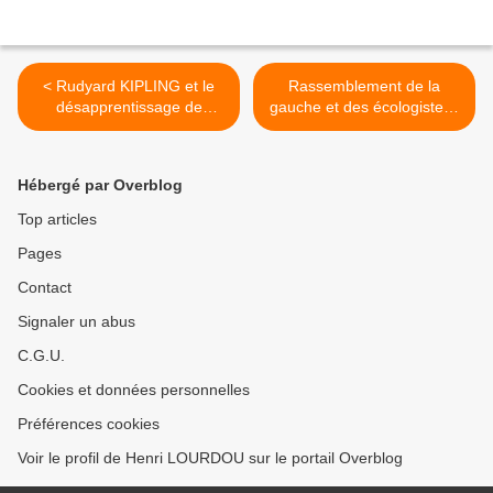
< Rudyard KIPLING et le
Rassemblement de la
désapprentissage de
gauche et des écologistes :
l'apologie guerrière
verre à moitié vide ou verre
à moitié plein ? >
Hébergé par Overblog
Top articles
Pages
Contact
Signaler un abus
C.G.U.
Cookies et données personnelles
Préférences cookies
Voir le profil de Henri LOURDOU sur le portail Overblog