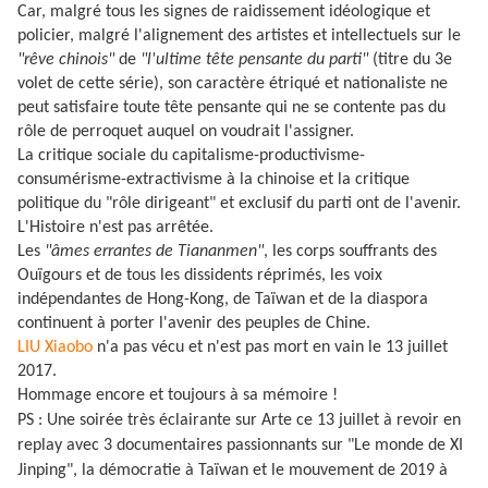
Car, malgré tous les signes de raidissement idéologique et
policier, malgré l'alignement des artistes et intellectuels sur le
"rêve chinois"
de
"l'ultime tête pensante du parti"
(titre du 3e
volet de cette série), son caractère étriqué et nationaliste ne
peut satisfaire toute tête pensante qui ne se contente pas du
rôle de perroquet auquel on voudrait l'assigner.
La critique sociale du capitalisme-productivisme-
consumérisme-extractivisme à la chinoise et la critique
politique du "rôle dirigeant" et exclusif du parti ont de l'avenir.
L'Histoire n'est pas arrêtée.
Les
"âmes errantes de Tiananmen"
, les corps souffrants des
Ouïgours et de tous les dissidents réprimés, les voix
indépendantes de Hong-Kong, de Taïwan et de la diaspora
continuent à porter l'avenir des peuples de Chine.
LIU Xiaobo
n'a pas vécu et n'est pas mort en vain le 13 juillet
2017.
Hommage encore et toujours à sa mémoire !
PS : Une soirée très éclairante sur Arte ce 13 juillet à revoir en
replay avec 3 documentaires passionnants sur "Le monde de XI
Jinping", la démocratie à Taïwan et le mouvement de 2019 à