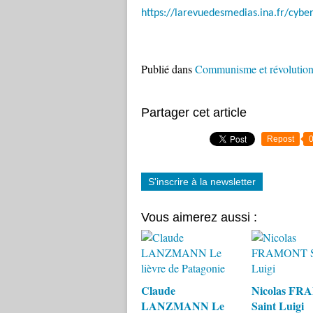
https://larevuedesmedias.ina.fr/cybe
Publié dans
Communisme et révolutio
Partager cet article
Repost
S'inscrire à la newsletter
Vous aimerez aussi :
Claude
Nicolas F
LANZMANN Le
Saint Luigi