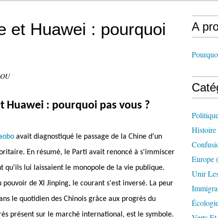
e et Huawei : pourquoi
A pr
Pourquoi
DOU
Caté
et Huawei : pourquoi pas vous ?
Politiqu
Histoire
iaobo
avait diagnostiqué le passage de la Chine d'un
Confusi
oritaire. En résumé, le Parti avait renoncé à s'immiscer
Europe
(
qu'ils lui laissaient le monopole de la vie publique.
Unir Le
ouvoir de XI Jinping, le courant s'est inversé. La peur
Immigra
dans le quotidien des Chinois grâce aux progrès du
Écologi
s présent sur le marché international, est le symbole.
Verts Et