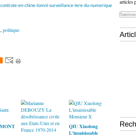
articles 
rcontrole-en-chine-lomni-surveillance-lere-du-numerique
n
,
politique
Artic
0
Rech
RAMONT
QIU Xiaolong
L'insaisissable