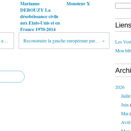
Marianne
Monsieur X
DEBOUZY La
désobéissance civile
aux Etats-Unis et en
Lien
France 1970-2014
Pourquoi plus de végétal dans nos assiettes ?
Reconstruire la gauche européenne par la Syrie
Les Ver
Mon bib
Arch
2026
Juille
Juin
(
Mai
(
Avril
Mars