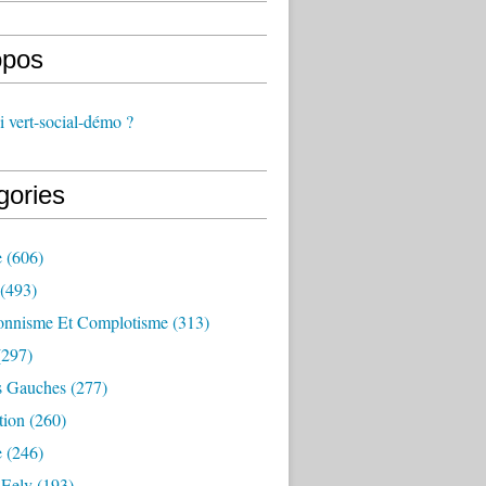
opos
 vert-social-démo ?
gories
e
(606)
(493)
onnisme Et Complotisme
(313)
297)
s Gauches
(277)
tion
(260)
e
(246)
 Eelv
(193)