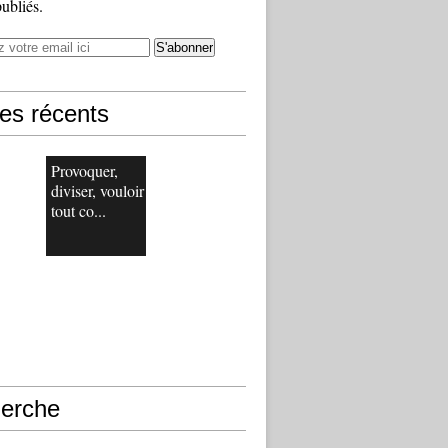
publiés.
les récents
Provoquer,
diviser, vouloir
tout co...
erche