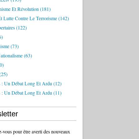
sme Et Révolution
(181)
Et Lutte Contre Le Terrorisme
(142)
ertaires
(122)
6)
lisme
(73)
ationalisme
(63)
0)
(25)
s : Un Débat Long Et Ardu
(12)
s : Un Débat Long Et Ardu
(11)
letter
vous pour être averti des nouveaux