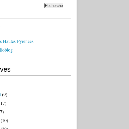
s
ts Hautes-Pyrénées
lioblog
ives
t
(9)
17)
7)
(10)
(20)