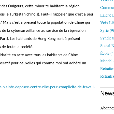
t des Ouïgours, cette minorité habitant la région
Communi
Laïcité 
is le Turkestan chinois). Faut-il rappeler que c'est à peu
Voix Lib
? Mais c'est à présent toute la population de Chine qui
Syrie
(9
 de la cybersurveillance au service de la répression
Syndica
 Parti. Les habitants de Hong-Kong sont à présent
Social-N
de toute la société.
École
(4
idarité en acte avec tous les habitants de Chine
Mendel
pératif pour ceuxelles qui comme moi ont adhéré un
Retraite
Retraite
-plainte-deposee-contre-nike-pour-complicite-de-travail-
News
Abonnez-