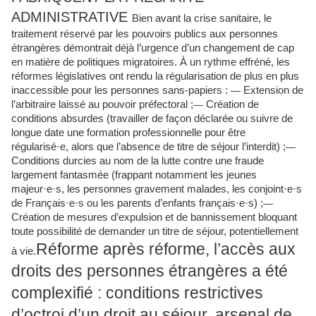
ADMINISTRATIVE
Bien avant la crise sanitaire, le
traitement réservé par les pouvoirs publics aux personnes
étrangères démontrait déjà l’urgence d’un changement de cap
en matière de politiques migratoires. À un rythme effréné, les
réformes législatives ont rendu la régularisation de plus en plus
inaccessible pour les personnes sans-papiers :
—
Extension de
l’arbitraire laissé au pouvoir préfectoral ;
—
Création de
conditions absurdes (travailler de façon déclarée ou suivre de
longue date une formation professionnelle pour être
régularisé·e, alors que l’absence de titre de séjour l’interdit) ;
—
Conditions durcies au nom de la lutte contre une fraude
largement fantasmée (frappant notamment les jeunes
majeur·e·s, les personnes gravement malades, les conjoint·e·s
de Français·e·s ou les parents d’enfants français·e·s) ;
—
Création de mesures d’expulsion et de bannissement bloquant
toute possibilité de demander un titre de séjour, potentiellement
Réforme après réforme, l’accès aux
à vie.
droits des personnes étrangères a été
complexifié : conditions restrictives
d’octroi d’un droit au séjour, arsenal de