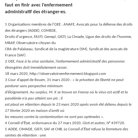
faut en finir avec l’enfermement
administratif des étranger·es.
1 Organisations membres de l'OEE : ANAFE, Avocats pour la défense des droits
des étrangers (ADDE), COMEDE,
Droits d'urgence, FASTI, Genepi, GISTI, La Cimade, Ligue des droits de l'homme,
MRAP, Observatoire citoyen du
CRA de Palaiseau, Syndicat de la magistrature (SM), Syndicat des avocats de
France (SAF)
2 OEE,
Face à la crise sanitaire, l’enfermement administratif des personnes
étrangères doit immédiatement cesser
,
18 mars 2020, http://observatoireenfermement.blogspot.com
3 Cour d’appel de Rouen, 31 mars 2020 : «
la privation de liberté ne peut
perdurer sans perspective minimum
d’éloignement. Au surplus, M. X se trouve en France où le virus est actif et la
pandémie n’a pas atteint son pic ; il
est placé en rétention depuis le 23 mars 2020 après avoir été détenu depuis le
27 février 2020 en maison d’arrêt où
les mesures contre la contamination ne sont pas optimales »
.
4 Conseil d’État, ordonnance du 27 mars 2020,
Gisti et autres
, N° 439720.
5 ADDE, CIMADE, GISTI, SAF et CNB,
Le Conseil d’État refuse la fermeture des
centres de rétention : une