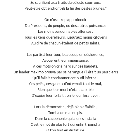
Se sacrifient aux traits du céleste courroux;
Peut-être obtiendront-ils la fin des pestes brunes."
On n'osa trop approfondir
Du Président, du peuple, ou des autres puissances
Les moins pardonnables offenses :
Tous les gens querelleurs, jusqu'aux moins citoyens
Au dire de chacun étaient de petits saints.
Les partis à leur tour, beaucoup en déshérence,
Avouèrent leur impuissance.
A ces mots on cria haro sur ces baudets.
Un leader maximo prouva par sa harangue (il était un peu clerc)
Qu'il fallait condamner cet outil infernal,
Ces pelés, ces galeux d'où venait tout le mal,
Rien que leur mort n'était capable
D'expier leur forfait : on le leur ferait voir.
Lors la démocratie, déjà bien affaiblie,
Tomba de mal en pis.
Dans la cacophonie qui alors s'installa
C'est le mot du plus fort qui enfin triompha
Et l'on finit en dictature.