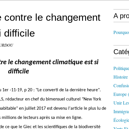
te contre le changement
A pr
difficile
Pourquoi
OURDOU
Caté
tre le changement climatique est si
Politiqu
difficile
Histoire
Confusi
 1er -11-19, p 20 : "Le converti de la dernière heure".
Europe
(
, rédacteur en chef du bimensuel culturel "New York
Unir Le
abitable" en juillet 2017 est devenu l'article le plus lu de
Immigra
s millions de lecteurs après sa mise en ligne.
Écologi
e ce que le Giec et les scientifiques de la biodiversité
Verts Et