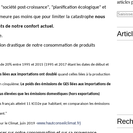
articles 
"société post-croissance", "planification écologique" et
demeure pas moins que pour limiter la catastrophe
nous
s de notre confort actuel.
Artic
e.
ion drastique de notre consommation de produits
de 20% entre 1995 et 2015 (1995 et 2017 étant les dates de début et
s liées aux importations ont doublé
quand celles liées à la production
un cinquième.
Le poids des émissions de GES liées aux importations de
plus élevées que les émissions domestiques (hors exportations)
 français atteint 11 tCO2e par habitant, en comparaison les émissions
ant."
Rech
www.hautconseilclimat.fr)
r le Climat, juin 2019 -