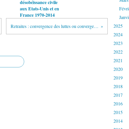
désobéissance civile
aux Etats-Unis et en
Févri
France 1970-2014
Janvi
2025
Retraites : convergence des luttes ou convergence des buts ?
2024
2023
2022
2021
2020
2019
2018
2017
2016
2015
2014