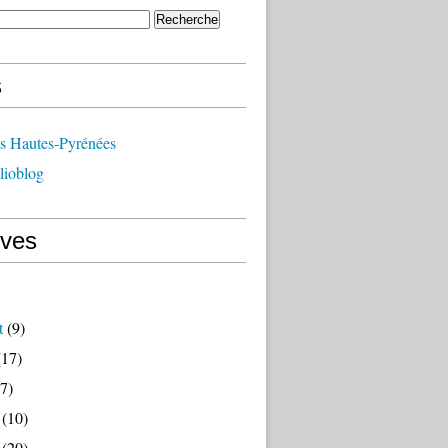
s
ts Hautes-Pyrénées
lioblog
ives
t
(9)
17)
7)
(10)
(20)