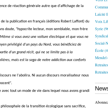
ence de réaction générale autre que d'affichage de la
Communi
Laïcité 
Voix Lib
de la publication en français (éditions Robert Laffont) du
Syrie
(9
e sans doute, "hypocrite lecteur, mon semblable, mon frère
Syndica
"Même si vous avez une voiture électrique et que vous ne
Social-N
oyen privilégié d'un pays du Nord, vous bénéficiez de
École
(4
artie d'un grand récit, qui ne se limite pas à la
Mendel
ières, mais est la saga de notre addiction aux conforts
Retraite
Retraite
discours ne l'abolira. Ni aucun discours moralisateur nous
nocent".
News
 avec tout un mode de vie dans lequel nous avons grandi
Abonnez-
philosophale de la transition écologique sans sacrifice,