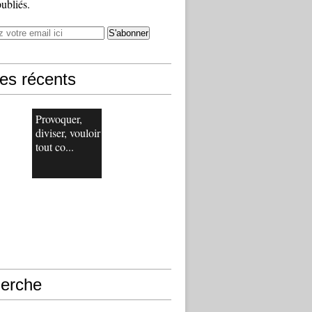
publiés.
les récents
Provoquer,
diviser, vouloir
tout co...
erche