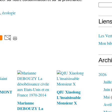
er sur notre consommation et sur sa provenance.
n
,
écologie
Lien
Les Ver
0
Mon bib
Arch
2026
Juille
Juin
(
RAMONT
QIU Xiaolong
Mai
(
L'insaisissable
Marianne
Monsieur X
Avril
DEBOUZY La
Mars