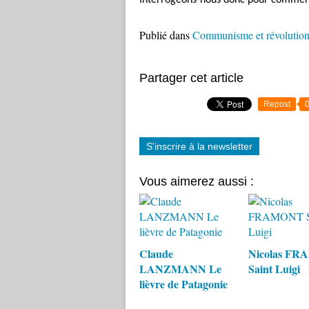
Interrogeons-nous donc pour commenc
Publié dans
Communisme et révolutio
Partager cet article
Repost
S'inscrire à la newsletter
Vous aimerez aussi :
Claude
Nicolas F
LANZMANN Le
Saint Luigi
lièvre de Patagonie