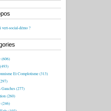
opos
 vert-social-démo ?
gories
e
(606)
(493)
onnisme Et Complotisme
(313)
297)
s Gauches
(277)
tion
(260)
e
(246)
 Eelv
(193)