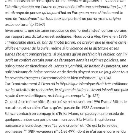
C'est l'occasion de remarques sur les
"identités imposées" : "Violence de
l'identité plaquée par l'autre et prononcée telle une condamnation (...) Il
est étrange de penser qu'aujourd'hui en Europe on pose si facilement le
nom de "musulman" sur tous ceux qui portent un patronyme d'origine
arabe ou turc."(p 316-7)
Inversement, une certaine insouciance des "orientalistes" contemporains
par rapport aux dictatures est soulignée. Nous voici à Alep (Syrie) en 1996
:
"Impossible alors, au bar de l'hôtel Baron, de prévoir que la guerre civile
allait s'emparer de la Syrie, même si la violence de la dictature et ses
signes étaient omniprésents, si présents qu'on préférait les oublier, car il y
avait un confort certain pour les étrangers dans les régimes policiers, une
paix ouatée et silencieuse de Deraa à Qamishli, de Kassab à Quneytra, une
paix bruissant de haine rentrée et de destin ployant sous un joug dont tous
les savants étrangers s'accommodaient bien volontiers." (p 134)
Car
"contrairement à l'Iran où la République islamique était très tatillonne
sur les activités de recherche, le régime de Hafez el-Assad laissait une paix
royale à ces scientifiques, archéologues compris." (p 137)
Or c'est à ce même hôtel Baron où se retrouvent en 1996 Frantz Ritter, le
narrateur, et sa chère Clara, qu'est passée fin 1933 Annemarie
Schwarzenbach en compagnie d'Erika Mann, un passage qui précéda de
quelques années son périple commun avec Ella Maillart, qui donna
naissance à leurs deux livres "La voie cruelle" et "Où est la terre des
promesses ?" (PBP voyageurs n° 51 et 499), dont je n'ai pas encore rendu