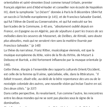
orientaliste et saint-simonien (tout comme Ismayl Urbain, premier
français algérien ami d'Abd-el-kader et conseiller non écouté de Napoléon
III), dont la symphonie
"Le Désert"
donnée à Paris le 8 décembre 1844 fut
un succès à l'échelle européenne
(p 145),
et de Francisco Salvador Daniel,
qui fut l'élève de David au Conservatoire, et qui fut exécuté sur les
barricades de la Commune, à 40 ans,
"absolument oublié depuis en
France, en Espagne ou en Algérie, pas de sépulture à part les traces de ses
mélodies dans les oeuvres de Massenet, de Delibes, de Rimski, sans doute
plus abouties, mais qui ne seraient rien sans la matière fournie par
Francisco Salvador." (p 148)
La thèse du narrateur, Franz Ritter, musicologue viennois, est que la
musique européenne du XIXe, voire de la fin du XVIIIe, de Mozart à
Debussy et Bartok, a été fortement influencée par la musque orientale
(p
146).
Cette thèse, élargie à l'ensemble des rapports culturels Orient/Occident,
est celle de la femme qu'il aime, spécialisée, elle, dans la littérature.
"Il
fallait trouver, disait-elle, au-delà de la bête repentance des uns ou de la
nostalgie coloniale des autres, une nouvelle vision qui inclue l'autre en soi.
Des deux côtés." (p 337)
Dans cette perspective, ils revalorisent, l'un comme l'autre, les rencontres
entre les deux mondes qui ne se sont pas placées sous le signe de la
domination.