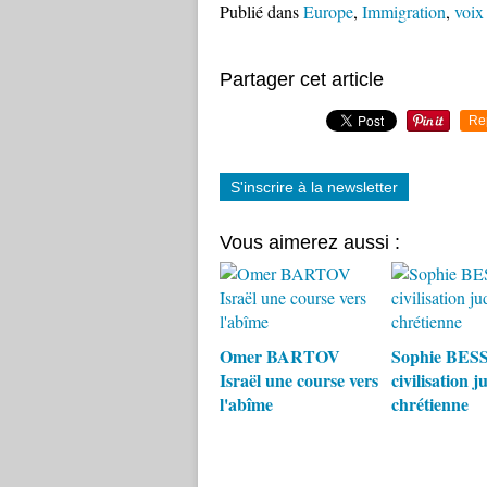
Publié dans
Europe
,
Immigration
,
voix 
Partager cet article
Re
S'inscrire à la newsletter
Vous aimerez aussi :
Omer BARTOV
Sophie BESS
Israël une course vers
civilisation j
l'abîme
chrétienne