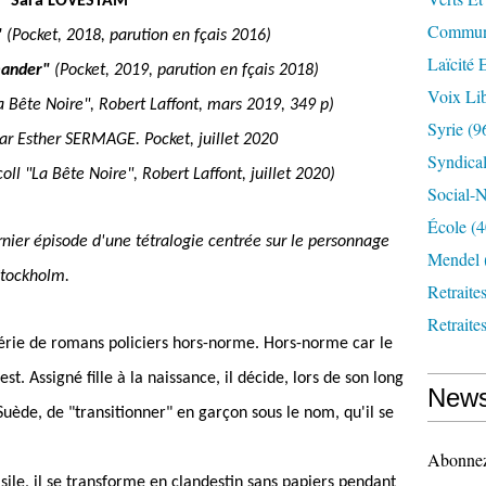
Sara L
Ö
VESTAM
Communi
"
(Pocket, 2018, parution en fçais 2016)
Laïcité 
mander"
(Pocket, 2019, parution en fçais 2018)
Voix Lib
La Bête Noire", Robert Laffont, mars 2019, 349 p)
Syrie
(9
par Esther SERMAGE. Pocket, juillet 2020
Syndica
coll "La Bête Noire", Robert Laffont, juillet 2020)
Social-N
École
(4
ernier épisode d'une tétralogie centrée sur le personnage
Mendel
Stockholm.
Retraite
Retraite
série de romans policiers hors-norme. Hors-norme car le
t. Assigné fille à la naissance, il décide, lors de son long
News
ède, de "transitionner" en garçon sous le nom, qu'il se
Abonnez-
le, il se transforme en clandestin sans papiers pendant