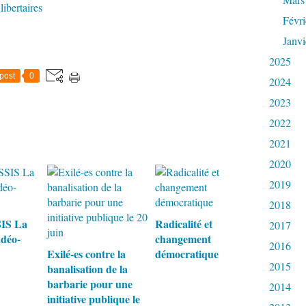
libertaires
Févri
Janvi
2025
post
0
2024
2023
2022
2021
2020
2019
2018
IS La
Radicalité et
2017
udéo-
changement
2016
Exilé-es contre la
démocratique
2015
banalisation de la
barbarie pour une
2014
initiative publique le