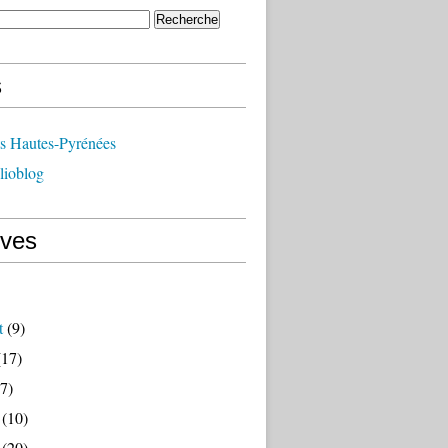
s
ts Hautes-Pyrénées
lioblog
ives
t
(9)
17)
7)
(10)
(20)