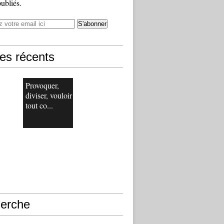
publiés.
les récents
Provoquer,
diviser, vouloir
tout co...
erche