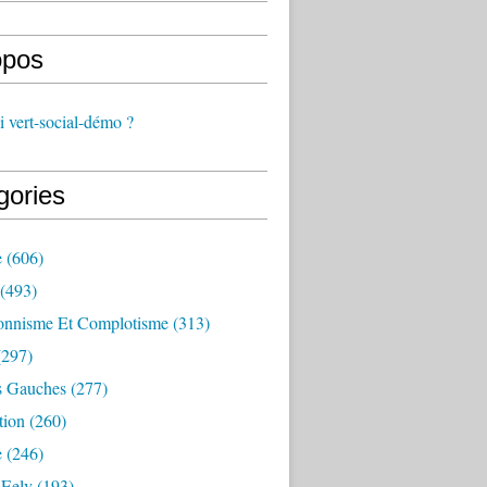
opos
 vert-social-démo ?
gories
e
(606)
(493)
onnisme Et Complotisme
(313)
297)
s Gauches
(277)
tion
(260)
e
(246)
 Eelv
(193)