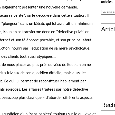
articles 
rra légalement présenter une nouvelle demande.
cun sa vérité", on le découvre dans cette situation. Il
de "plongeur" dans un kébab, qui lui assurait un minimum
Artic
e, Kouplan se transforme donc en "détective privé" en
Internet et son téléphone portable, et son principal atout :
duction, nourri par l'éducation de sa mère psychologue.
des clients tout aussi atypiques...
t de nous placer au plus près du vécu de Kouplan en ne
us triviaux de son quotidien difficile, mais aussi les
ent. Ce qui lui permet de reconstituer habilement par
ents épisodes. Les affaires traitées par notre détective
 beaucoup plus classique – d'aborder différents aspects
Rech
écu quotidien d'un "sans-papiers" toujours sur le qui-vive et