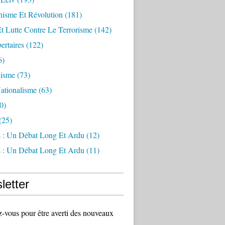
sme Et Révolution
(181)
Et Lutte Contre Le Terrorisme
(142)
ertaires
(122)
6)
lisme
(73)
ationalisme
(63)
0)
(25)
s : Un Débat Long Et Ardu
(12)
s : Un Débat Long Et Ardu
(11)
letter
vous pour être averti des nouveaux