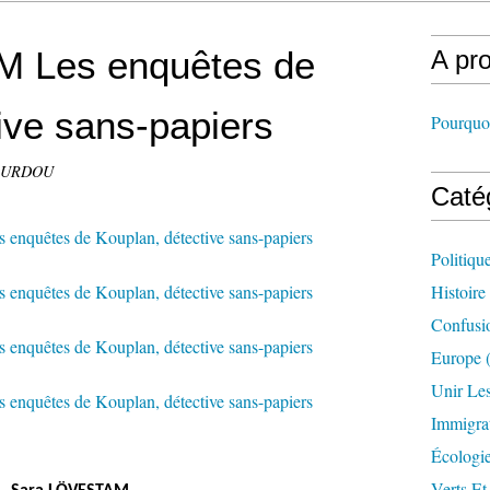
 Les enquêtes de
A pr
ive sans-papiers
Pourquoi
LOURDOU
Caté
Politiqu
Histoire
Confusi
Europe
(
Unir Le
Immigra
Écologi
Verts Et