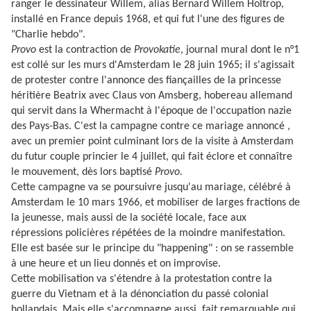
ranger le dessinateur Willem, alias Bernard Willem Holtrop,
installé en France depuis 1968, et qui fut l'une des figures de
"Charlie hebdo".
Provo
est la contraction de
Provokatie
, journal mural dont le n°1
est collé sur les murs d'Amsterdam le 28 juin 1965; il s'agissait
de protester contre l'annonce des fiançailles de la princesse
héritière Beatrix avec Claus von Amsberg, hobereau allemand
qui servit dans la Whermacht à l'époque de l'occupation nazie
des Pays-Bas. C'est la campagne contre ce mariage annoncé ,
avec un premier point culminant lors de la visite à Amsterdam
du futur couple princier le 4 juillet, qui fait éclore et connaître
le mouvement, dès lors baptisé
Provo.
Cette campagne va se poursuivre jusqu'au mariage, célébré à
Amsterdam le 10 mars 1966, et mobiliser de larges fractions de
la jeunesse, mais aussi de la société locale, face aux
répressions policières répétées de la moindre manifestation.
Elle est basée sur le principe du "happening" : on se rassemble
à une heure et un lieu donnés et on improvise.
Cette mobilisation va s'étendre à la protestation contre la
guerre du Vietnam et à la dénonciation du passé colonial
hollandais. Mais elle s'accompagne aussi, fait remarquable qui