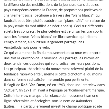
la différencie des mobilisations de la jeunesse dans d'autres
pays européens comme la France, de propositions positives de
changement social pacifique à travers des "plans blancs" (qu'il
faudrait peut-être plutôt traduire par "plans naïfs", en raison de
la polysémie du mot utilisé en néerlandais). Ceci sur différents
sujets très concrets : le plus célèbre est celui sur les transports
avec les fameux "vélos blancs" en libre service, qui initient
l'engouement, aujourd'hui largement partagé, des
Amstellodamois pour le vélo.
Ce qui va amener la fin du mouvement et sa mue est, encore
une fois la question de la violence, qui partage les Provos en
deux tendances opposées qui vont radicaliser leurs positions.
Les principaux théoriciens du mouvement relèvent plutôt de la
tendance "non-violente", même si cette dichotomie, du moins
dans sa forme radicalisée, me semble peu pertinente.
Il s'agit de
Roël Van Duyn
, né en 1943, dont une interview dans
"Actuel", fin 1971, m'avait à l'époque particulièrement marqué.
Cette interview marquait la relance du mouvement sur une
ligne réformiste et écologiste sous le nom de
Kabouters
(Lutins).
Il a particulièrement investi le champ politique et été