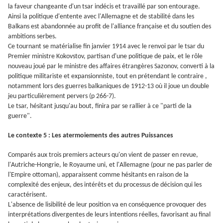
la faveur changeante d'un tsar indécis et travaillé par son entourage.
Ainsi la politique d'entente avec l'Allemagne et de stabilité dans les
Balkans est abandonnée au profit de l'alliance française et du soutien des
ambitions serbes.
Ce tournant se matérialise fin janvier 1914 avec le renvoi par le tsar du
Premier ministre Kokovstov, partisan d'une politique de paix, et le rôle
nouveau joué par le ministre des affaires étrangères Sazonov, converti à la
politique militariste et expansionniste, tout en prétendant le contraire ,
notamment lors des guerres balkaniques de 1912-13 où il joue un double
jeu particulièrement pervers (p 266-7).
Le tsar, hésitant jusqu'au bout, finira par se rallier à ce "parti de la
guerre".
Le contexte 5 : Les atermoiements des autres Puissances
Comparés aux trois premiers acteurs qu'on vient de passer en revue,
l'Autriche-Hongrie, le Royaume uni, et l'Allemagne (pour ne pas parler de
l'Empire ottoman), apparaissent comme hésitants en raison de la
complexité des enjeux, des intérêts et du processus de décision qui les
caractérisent.
L'absence de lisibilité de leur position va en conséquence provoquer des
interprétations divergentes de leurs intentions réelles, favorisant au final