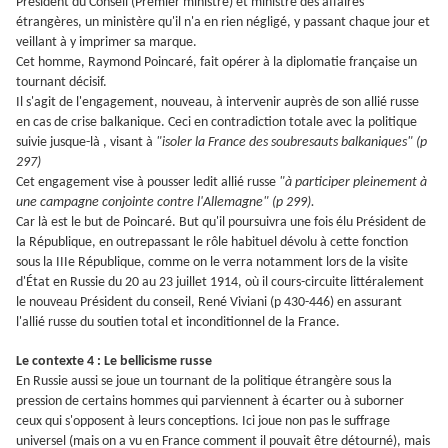
Président du Conseil (Premier ministre) et ministre des affaires
étrangères, un ministère qu'il n'a en rien négligé, y passant chaque jour et
veillant à y imprimer sa marque.
Cet homme, Raymond Poincaré, fait opérer à la diplomatie française un
tournant décisif.
Il s'agit de l'engagement, nouveau, à intervenir auprès de son allié russe
en cas de crise balkanique. Ceci en contradiction totale avec la politique
suivie jusque-là , visant à
"isoler la France des soubresauts balkaniques" (p
297)
Cet engagement vise à pousser ledit allié russe
"à participer pleinement à
une campagne conjointe contre l'Allemagne" (p 299).
Car là est le but de Poincaré. But qu'il poursuivra une fois élu Président de
la République, en outrepassant le rôle habituel dévolu à cette fonction
sous la IIIe République, comme on le verra notamment lors de la visite
d'
É
tat en Russie du 20 au 23 juillet 1914, où il cours-circuite littéralement
le nouveau Président du conseil, René Viviani (p 430-446) en assurant
l'allié russe du soutien total et inconditionnel de la France.
Le contexte 4 : Le bellicisme russe
En Russie aussi se joue un tournant de la politique étrangère sous la
pression de certains hommes qui parviennent à écarter ou à suborner
ceux qui s'opposent à leurs conceptions. Ici joue non pas le suffrage
universel (mais on a vu en France comment il pouvait être détourné), mais