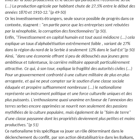
inverser la sous-productivité et le déclin qui paralysent l'économie serbe
(...) La production agricole par habitant chute de 27,5% entre le début des
années 1870 et 1910-12."(p 49-50)
Or les investissements étrangers, seule source possible de progrès dans ce
contexte, stagnent :
"en partie parce que les entreprises sont rebutées
par la xénophobie, la corruption des fonctionnaires"(p 50).
Enfin,
"l'investissement en capital humain est tout aussi médiocre (...) cela
explique un taux d'alphabétisation extrêmement faible , variant de 27%
dans la région du nord de la Serbie à seulement 12% dans le Sud-Est"(p 50)
Ainsi,
"dans une économie offrant si peu de débouchés aux jeunes gens
ambitieux et talentueux, la carrière militaire apparaît particulièrement
attractive. Ce qui, à son tour, explique la fragilité des autorités civiles (...)
Pour un gouvernement confronté à une culture militaire de plus en plus
arrogante, et qui ne peut compter sur le soutien d'une classe sociale
éduquée et prospère suffisamment nombreuse (...) le nationalisme
représente un instrument politique et une force culturelle uniques et des
plus puissants. L'enthousiasme quasi unanime en faveur de l'annexion des
terres serbes encore opprimées se nourrit non seulement des passions
mythifiées de la culture populaire, mais également de la "faim de terre"
d'une classe paysanne dont les propriétés deviennent plus petites et moins
productives."(p 51)
Ce nationalisme très spécifique va jouer un rôle déterminant dans le
déclenchement du conflit, par son action déstabilisatrice dans les Balkans,