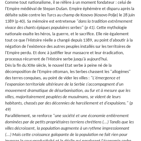
Comme tout nationalisme, il se réfère à un moment fondateur : celui de
l'Empire médiéval de Stepan Du
š
an. Empire éphémère et disparu après la
défaite subie contre les Turcs au champ de Kosovo (Kosovo Polje) le 28 juin
1389 (p 40). Sa mémoire est entretenue
"dans la tradition extrêmement
vivace des chants épiques populaires serbes" (p 41).
Cette mythologie
nationale exalte les héros, la guerre, et le sacrifice. Elle nie également
tout ce que l'Histoire réelle a changé depuis 1389, au point d'aboutir à la
négation de l'existence des autres peuples installés sur les territoires de
l'Empire perdu. Et donc à justifier leur massacre et leur éradication,
processus récurrent de l'Histoire serbe jusqu'à aujourd'hui.
Dès la fin du XIXe siècle, le nouvel Etat serbe à peine né de la
décomposition de l'Empire ottoman, les Serbes chassent les "allogènes"
des terres conquises, au point de vider les villes :
"L'émergence et
l'expansion territoriale ultérieure de la Serbie s'accompagnent d'un
mouvement dramatique de désurbanisation, au fur et à mesure que les
villes, majoritairement peuplées de musulmans, se vident de leurs
habitants, chassés par des décennies de harcèlement et d'expulsions." (p
49)
Parallèlement, se renforce
"une société et une économie entièrement
dominées par de petits propriétaires terriens chrétiens (...) Tandis que les
villes décroissent, la population augmente à un rythme impressionnant
(...) Mais cette croissance galopante de la population ne fait rien pour