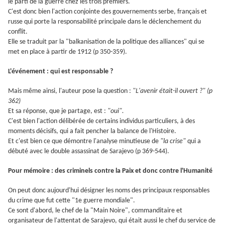
le parti de la guerre chez les trois premiers.
C'est donc bien l'action conjointe des gouvernements serbe, français et
russe qui porte la responsabilité principale dans le déclenchement du
conflit.
Elle se traduit par la "balkanisation de la politique des alliances" qui se
met en place à partir de 1912 (p 350-359).
L'événement : qui est responsable ?
Mais même ainsi, l'auteur pose la question :
"L'avenir était-il ouvert ?" (p
362)
Et sa réponse, que je partage, est :
"oui".
C'est bien l'action délibérée de certains individus particuliers, à des
moments décisifs, qui a fait pencher la balance de l'Histoire.
Et c'est bien ce que démontre l'analyse minutieuse de
"la crise"
qui a
débuté avec le double assassinat de Sarajevo (p 369-544).
Pour mémoire : des criminels contre la Paix et donc contre l'Humanité
On peut donc aujourd'hui désigner les noms des principaux responsables
du crime que fut cette "1e guerre mondiale".
Ce sont d'abord, le chef de la "Main Noire", commanditaire et
organisateur de l'attentat de Sarajevo, qui était aussi le chef du service de