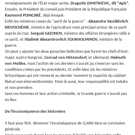
renseignements de l'
État-major serbe,
Dragutin DIMITRIEVIC, dit "Apis".
Ensuite, le Président du Conseil puis Président de la République française
Raymond POINCARÉ
, déjà évoqué.
Enfin les ministres russes du "parti de la guerre" :
Alexandre Vassiliévitch
KRIVOCHËINE
, ministre de l'agriculture mais principal acteur de ce parti
auprès du tsar,
Serguëi SAZONOV,
ministre des affaires étrangères rallié à
ce parti, et
Vladimir Alexandrovitch SOUKHOLMINOV,
ministre de la
guerre.
On peut y ajouter les deux ganaches bellicistes que furent les chefs d'état-
major austro-hongrois,
Conrad von Hötzendorf,
et allemand,
Helmuth
von Moltke,
mais l'action de ces derniers n'aurait pu s'exercer sans les
conditions créées par les précédents. Et enfin bien sûr les ministres
britanniques qui ont renversé au dernier moment la majorité du cabinet
libéral non-interventionniste. Mais là aussi, leur responsabilité est induite
et non première.
Sans ces hommes et leur action criminelle, la Grande guerre n'aurait pas
eu lieu.
De l'inconséquence des historiens
Il faut pour finir, dénoncer l'inconséquence de CLARK dans sa conclusion
générale.