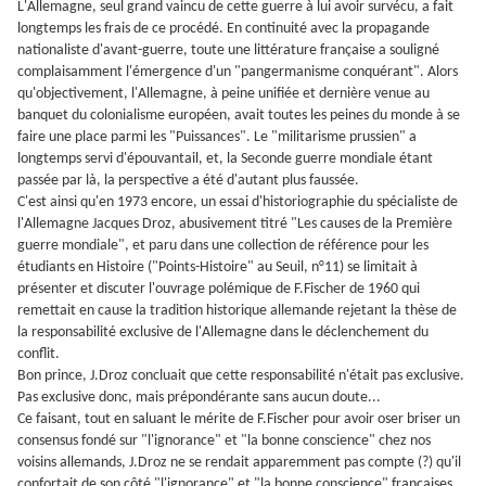
L'Allemagne, seul grand vaincu de cette guerre à lui avoir survécu, a fait
longtemps les frais de ce procédé. En continuité avec la propagande
nationaliste d'avant-guerre, toute une littérature française a souligné
complaisamment l'émergence d'un "pangermanisme conquérant". Alors
qu'objectivement, l'Allemagne, à peine unifiée et dernière venue au
banquet du colonialisme européen, avait toutes les peines du monde à se
faire une place parmi les "Puissances". Le "militarisme prussien" a
longtemps servi d'épouvantail, et, la Seconde guerre mondiale étant
passée par là, la perspective a été d'autant plus faussée.
C'est ainsi qu'en 1973 encore, un essai d'historiographie du spécialiste de
l'Allemagne Jacques Droz, abusivement titré "Les causes de la Première
guerre mondiale", et paru dans une collection de référence pour les
étudiants en Histoire ("Points-Histoire" au Seuil, n°11) se limitait à
présenter et discuter l'ouvrage polémique de F.Fischer de 1960 qui
remettait en cause la tradition historique allemande rejetant la thèse de
la responsabilité exclusive de l'Allemagne dans le déclenchement du
conflit.
Bon prince, J.Droz concluait que cette responsabilité n'était pas exclusive.
Pas exclusive donc, mais prépondérante sans aucun doute...
Ce faisant, tout en saluant le mérite de F.Fischer pour avoir oser briser un
consensus fondé sur "l'ignorance" et "la bonne conscience" chez nos
voisins allemands, J.Droz ne se rendait apparemment pas compte (?) qu'il
confortait de son côté "l'ignorance" et "la bonne conscience" françaises