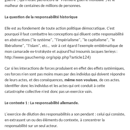
guerre", qui n'était pas encore la "Première guerre mondiale") et le
malheur de centaines de millions de personnes.
La question de la responsabilité historique
Elle est au fondement de toute action politique démocratique. C'est
pourquoi il faut combattre les conceptions qui diluent cette responsabilité
en abstractions ("le système", "l'impérialisme", "le capitalisme", "le
libéralisme", "l'Islam", etc., voir à cet égard l'exemple emblématique de
mon camarade ex-trotskyste et aujourd'hui Insoumis Jacques Serieys :
http://www.gauchemip.org/spip.php?article124)
Car si les interactions de forces produisent en effet des effets systémiques,
ces forces n'en sont pas moins mues par des individus qui doivent répondre
de leurs actes, et des conséquences,
même non voulues
, de ces actes.
Identifier donc les individus et les actes qui ont conduit à cette
catastrophe collective n'est donc pas un exercice vain.
Le contexte 1 : La responsabilité allemande.
L'exercice de dilution des responsabilités a son pendant : celui qui consiste,
en extrayant un ou des éléments du contexte, à concentrer la
responsabilité sur un seul acteur.