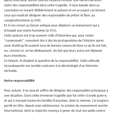
Après nous avoir donné tous les moyens d'établir une hiérarchie enfin
claire des responsabilités dans cette tragédie, il nous balade dans sa
conclusion en noyant délibérément le poisson et en accusant carrément
ceux qui voudrait désigner des responsables de prêter le flanc au
conspirationnisme (p 550).
Et il s'en remet au fatum antique pour déplorer un événement qui a
échappé aux mains humaines (p 551).
Cette posture est trop souvent celle d'historiens qui, pour rester
"consensuels", renvoient dos à dos les protagonistes de l'Histoire après
avoir établi qu'ils avaient tous de bonnes raisons de faire ce qu'ils ont fait,
ou, comme ici, en les dédouanant, du fait que leurs actes ont dépassé
leurs intentions.
Ce faisant, ils éludent la question de la responsabilité. Cette attitude
inconséquente me semble contraire à la déontologie d'un historien
véritable.
Notre responsabilité
Pour autant, il ne saurait suffire de désigner des responsables principaux à
une situation. Dans cette immense tragédie que fut cette Grande guerre,
et qui a marqué toutes les familles françaises, dont la mienne, j'ai toujours
gardé en tête, depuis mon adolescence, la scission du mouvement ouvrier
international, dont la majorité renonça à peser de tout son poids contre