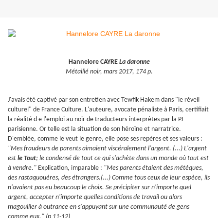
Hannelore CAYRE
La daronne
Métailié noir, mars 2017, 174 p.
J'avais été captivé par son entretien avec Tewfik Hakem dans "le réveil
culturel" de France Culture. L'auteure, avocate pénaliste à Paris, certifiait
la réalité d e l'emploi au noir de traducteurs-interprètes par la PJ
parisienne. Or telle est la situation de son héroïne et narratrice.
D'emblée, comme le veut le genre, elle pose ses repères et ses valeurs :
"Mes fraudeurs de parents aimaient viscéralement l'argent. (...) L'argent
est
le Tout
; le condensé de tout ce qui s'achète dans un monde où tout est
à vendre."
Explication, imparable :
"Mes parents étaient des métèques,
des rastaquouères, des étrangers.(...) Comme tous ceux de leur espèce, ils
n'avaient pas eu beaucoup le choix. Se précipiter sur n'importe quel
argent, accepter n'importe quelles conditions de travail ou alors
magouiller à outrance en s'appuyant sur une communauté de gens
comme eux." (p 11-12)