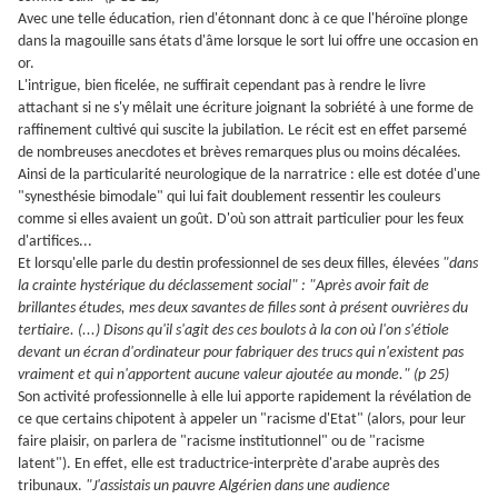
Avec une telle éducation, rien d'étonnant donc à ce que l'héroïne plonge
dans la magouille sans états d'âme lorsque le sort lui offre une occasion en
or.
L'intrigue, bien ficelée, ne suffirait cependant pas à rendre le livre
attachant si ne s'y mêlait une écriture joignant la sobriété à une forme de
raffinement cultivé qui suscite la jubilation. Le récit est en effet parsemé
de nombreuses anecdotes et brèves remarques plus ou moins décalées.
Ainsi de la particularité neurologique de la narratrice : elle est dotée d'une
"synesthésie bimodale" qui lui fait doublement ressentir les couleurs
comme si elles avaient un goût. D'où son attrait particulier pour les feux
d'artifices...
Et lorsqu'elle parle du destin professionnel de ses deux filles, élevées
"dans
la crainte hystérique du déclassement social" : "Après avoir fait de
brillantes études, mes deux savantes de filles sont à présent ouvrières du
tertiaire. (...) Disons qu'il s'agit des ces boulots à la con où l'on s'étiole
devant un écran d'ordinateur pour fabriquer des trucs qui n'existent pas
vraiment et qui n'apportent aucune valeur ajoutée au monde." (p 25)
Son activité professionnelle à elle lui apporte rapidement la révélation de
ce que certains chipotent à appeler un "racisme d'Etat" (alors, pour leur
faire plaisir, on parlera de "racisme institutionnel" ou de "racisme
latent"). En effet, elle est traductrice-interprète d'arabe auprès des
tribunaux.
"J'assistais un pauvre Algérien dans une audience