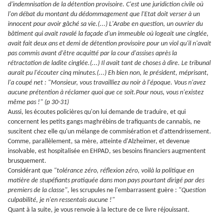
d'indemnisation de la détention provisoire. C'est une juridiction civile où
l'on débat du montant du dédommagement que l'Etat doit verser à un
innocent pour avoir gâché sa vie.(...) L'Arabe en question, un ouvrier du
bâtiment qui avait ravalé la façade d'un immeuble où logeait une cinglée,
avait fait deux ans et demi de détention provisoire pour un viol qu'il n'avait
pas commis avant d'être acquitté par la cour d'assises après la
rétractation de ladite cinglée.(...) Il avait tant de choses à dire. Le tribunal
aurait pu l'écouter cinq minutes.(...) Eh bien non, le président, méprisant,
l'a coupé net : "Monsieur, vous travailliez au noir à l'époque. Vous n'avez
aucune prétention à réclamer quoi que ce soit.Pour nous, vous n'existez
même pas !" (p 30-31)
Aussi, les écoutes policières qu'on lui demande de traduire, et qui
concernent les petits gangs maghrébins de trafiquants de cannabis, ne
suscitent chez elle qu'un mélange de commisération et d'attendrissement.
Comme, parallèlement, sa mère, atteinte d'Alzheimer, et devenue
insolvable, est hospitalisée en EHPAD, ses besoins financiers augmentent
brusquement.
Considérant que
"tolérance zéro, réflexion zéro, voilà la politique en
matière de stupéfiants pratiquée dans mon pays pourtant dirigé par des
premiers de la classe",
les scrupules ne l'embarrassent guère :
"Question
culpabilité, je n'en ressentais aucune !"
Quant à la suite, je vous renvoie à la lecture de ce livre réjouissant.