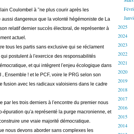
Févri
Alain Coulombel à "ne plus courir après les
Janvi
 aussi dangereux que la volonté hégémoniste de La
2025
n relatif dernier succès électoral, de représenter à
2024
ement actuel.
2023
re tous les partis sans exclusive qui se réclament
2022
, qui postulent à l'exercice des responsabilités
2021
mocratique, et qui intègrent l'enjeu écologique dans
2020
I , Ensemble ! et le PCF,
voire le PRG selon son
2019
 de fusion avec les radicaux valoisiens dans le cadre
2018
2017
e par les trois derniers à l'encontre du premier nous
2016
o-épuration qu'a représenté la purge macronienne, et
2015
construire une vraie majorité démocratique.
2014
 que nous devons aborder sans complexes les