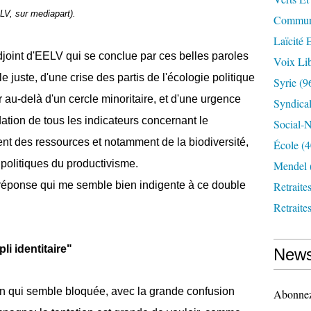
ELV, sur mediapart).
Communi
Laïcité 
djoint d'EELV qui se conclue par ces belles paroles
Voix Lib
e juste, d'une crise des partis de l'écologie politique
Syrie
(9
au-delà d'un cercle minoritaire, et d'une urgence
Syndica
ation de tous les indicateurs concernant le
Social-N
nt des ressources et notamment de la biodiversité,
École
(4
t politiques du productivisme.
Mendel
 réponse qui me semble bien indigente à ce double
Retraite
Retraite
i identitaire"
News
on qui semble bloquée, avec la grande confusion
Abonnez-