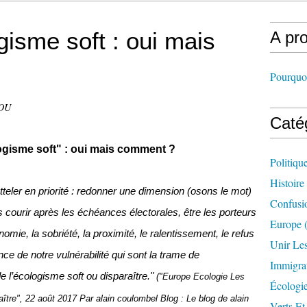
ogisme soft : oui mais
A pr
Pourquoi
DOU
Caté
logisme soft" : oui mais comment ?
Politiqu
Histoire
teler en priorité : redonner une dimension (osons le mot)
Confusi
s courir après les échéances électorales, être les porteurs
Europe
(
omie, la sobriété, la proximité, le ralentissement, le refus
Unir Le
nce de notre vulnérabilité qui sont la trame de
Immigra
de l’écologisme soft ou disparaître."
("Europe Ecologie Les
Écologi
raître", 22 août 2017 Par alain coulombel Blog : Le blog de alain
Verts Et