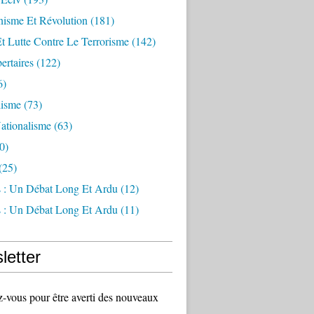
sme Et Révolution
(181)
Et Lutte Contre Le Terrorisme
(142)
ertaires
(122)
6)
lisme
(73)
ationalisme
(63)
0)
(25)
s : Un Débat Long Et Ardu
(12)
s : Un Débat Long Et Ardu
(11)
letter
vous pour être averti des nouveaux