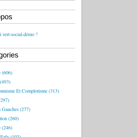
opos
 vert-social-démo ?
gories
e
(606)
(493)
onnisme Et Complotisme
(313)
297)
s Gauches
(277)
tion
(260)
e
(246)
 Eelv
(193)