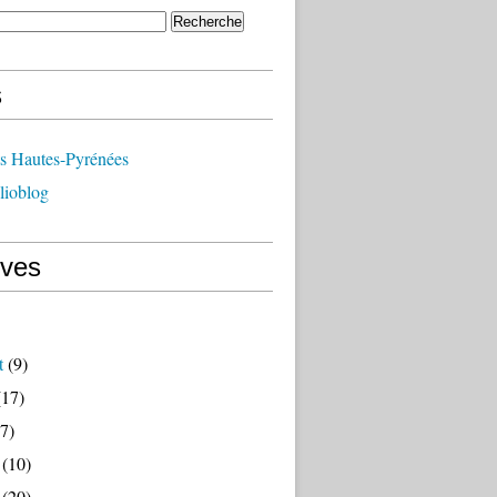
s
ts Hautes-Pyrénées
lioblog
ives
t
(9)
17)
7)
(10)
(20)