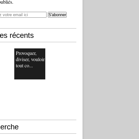
publiés.
les récents
Provoquer,
diviser, vouloir
tout co...
erche