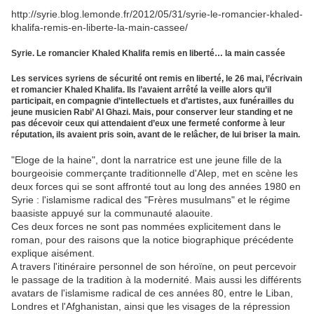
http://syrie.blog.lemonde.fr/2012/05/31/syrie-le-romancier-khaled-
khalifa-remis-en-liberte-la-main-cassee/
Syrie. Le romancier Khaled Khalifa remis en liberté… la main cassée
Les services syriens de sécurité ont remis en liberté, le 26 mai, l’écrivain
et romancier Khaled Khalifa. Ils l’avaient arrêté la veille alors qu’il
participait, en compagnie d’intellectuels et d’artistes, aux funérailles du
jeune musicien Rabi’ Al Ghazi. Mais, pour conserver leur standing et ne
pas décevoir ceux qui attendaient d’eux une fermeté conforme à leur
réputation, ils avaient pris soin, avant de le relâcher, de lui briser la main.
"Eloge de la haine", dont la narratrice est une jeune fille de la
bourgeoisie commerçante traditionnelle d'Alep, met en scène les
deux forces qui se sont affronté tout au long des années 1980 en
Syrie : l'islamisme radical des "Frères musulmans" et le régime
baasiste appuyé sur la communauté alaouite.
Ces deux forces ne sont pas nommées explicitement dans le
roman, pour des raisons que la notice biographique précédente
explique aisément.
A travers l'itinéraire personnel de son héroïne, on peut percevoir
le passage de la tradition à la modernité. Mais aussi les différents
avatars de l'islamisme radical de ces années 80, entre le Liban,
Londres et l'Afghanistan, ainsi que les visages de la répression