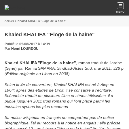
MENU
Accueil
» Khaled KHALIFA "Eloge de la haine"
Khaled KHALIFA "Eloge de la haine"
Publié le 05/08/2017 à 14:39
Par
Henri LOURDOU
Khaled KHALIFA "Eloge de la haine"
, roman traduit de l'arabe
(Syrie) par Ramia SAMARA,
Sindbad-Actes Sud, mai 2011, 328 p
(Edition originale au Liban en 2008).
Selon la 4e de couverture, Khaled KHALIFA est né à Alep en
1964; après des études de Droit, il se consacre à l'écriture.
Scénariste réputé de plusieurs films et séries télévisées, il a
publié jusqu'en 2011 trois romans qui l'ont placé parmi les
écrivains syriens les plus reconnus.
Sa notice wikipédia en français ne comportant pas de notice
biographique, j'ai eu recours à la notice en anglais : elle précise
qu'il a passé 13 ans à écrire "Eloge de la haine" (le titre français