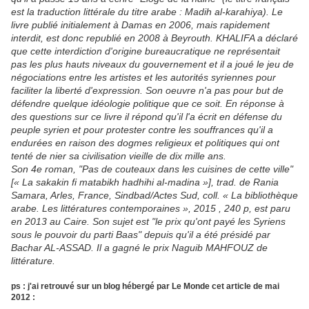
est la traduction littérale du titre arabe : Madih al-karahiya). Le
livre publié initialement à Damas en 2006, mais rapidement
interdit, est donc republié en 2008 à Beyrouth. KHALIFA a déclaré
que cette interdiction d'origine bureaucratique ne représentait
pas les plus hauts niveaux du gouvernement et il a joué le jeu de
négociations entre les artistes et les autorités syriennes pour
faciliter la liberté d'expression. Son oeuvre n'a pas pour but de
défendre quelque idéologie politique que ce soit. En réponse à
des questions sur ce livre il répond qu'il l'a écrit en défense du
peuple syrien et pour protester contre les souffrances qu'il a
endurées en raison des dogmes religieux et politiques qui ont
tenté de nier sa civilisation vieille de dix mille ans.
Son 4e roman, "Pas de couteaux dans les cuisines de cette ville"
[« La sakakin fi matabikh hadhihi al-madina »], trad. de Rania
Samara, Arles, France, Sindbad/Actes Sud, coll. « La bibliothèque
arabe. Les littératures contemporaines », 2015 , 240 p, est paru
en 2013 au Caire. Son sujet est "le prix qu'ont payé les Syriens
sous le pouvoir du parti Baas" depuis qu'il a été présidé par
Bachar AL-ASSAD. Il a gagné le prix Naguib MAHFOUZ de
littérature.
ps : j'ai retrouvé sur un blog hébergé par Le Monde cet article de mai
2012 :