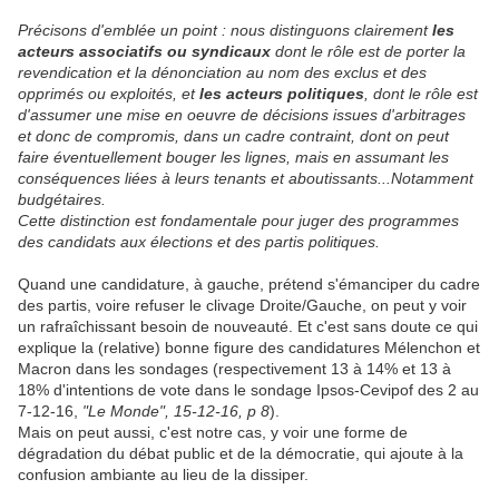
Précisons d'emblée un point : nous distinguons clairement
les
acteurs associatifs ou syndicaux
dont le rôle est de porter la
revendication et la dénonciation au nom des exclus et des
opprimés ou exploités, et
les acteurs politiques
, dont le rôle est
d'assumer une mise en oeuvre de décisions issues d'arbitrages
et donc de compromis, dans un cadre contraint, dont on peut
faire éventuellement bouger les lignes, mais en assumant les
conséquences liées à leurs tenants et aboutissants...Notamment
budgétaires.
Cette distinction est fondamentale pour juger des programmes
des candidats aux élections et des partis politiques.
Quand une candidature, à gauche, prétend s'émanciper du cadre
des partis, voire refuser le clivage Droite/Gauche, on peut y voir
un rafraîchissant besoin de nouveauté. Et c'est sans doute ce qui
explique la (relative) bonne figure des candidatures Mélenchon et
Macron dans les sondages (respectivement 13 à 14% et 13 à
18% d'intentions de vote dans le sondage Ipsos-Cevipof des 2 au
7-12-16,
"Le Monde", 15-12-16, p 8
).
Mais on peut aussi, c'est notre cas, y voir une forme de
dégradation du débat public et de la démocratie, qui ajoute à la
confusion ambiante au lieu de la dissiper.