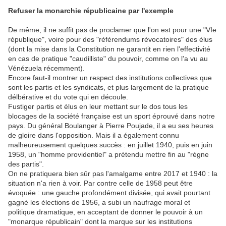
Refuser la monarchie républicaine par l'exemple
De même, il ne suffit pas de proclamer que l'on est pour une "VIe
république", voire pour des "référendums révocatoires" des élus
(dont la mise dans la Constitution ne garantit en rien l'effectivité
en cas de pratique "caudilliste" du pouvoir, comme on l'a vu au
Vénézuela récemment).
Encore faut-il montrer un respect des institutions collectives que
sont les partis et les syndicats, et plus largement de la pratique
délbérative et du vote qui en découle.
Fustiger partis et élus en leur mettant sur le dos tous les
blocages de la société française est un sport éprouvé dans notre
pays. Du général Boulanger à Pierre Poujade, il a eu ses heures
de gloire dans l'opposition. Mais il a également connu
malheureusement quelques succès : en juillet 1940, puis en juin
1958, un "homme providentiel" a prétendu mettre fin au "règne
des partis".
On ne pratiquera bien sûr pas l'amalgame entre 2017 et 1940 : la
situation n'a rien à voir. Par contre celle de 1958 peut être
évoquée : une gauche profondément divisée, qui avait pourtant
gagné les élections de 1956, a subi un naufrage moral et
politique dramatique, en acceptant de donner le pouvoir à un
"monarque républicain" dont la marque sur les institutions