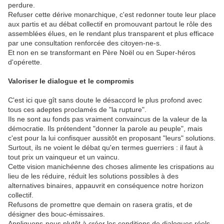
perdure.
Refuser cette dérive monarchique, c'est redonner toute leur place
aux partis et au débat collectif en promouvant partout le rôle des
assemblées élues, en le rendant plus transparent et plus efficace
par une consultation renforcée des citoyen-ne-s.
Et non en se transformant en Père Noël ou en Super-héros
d'opérette.
Valoriser le dialogue et le compromis
C'est ici que gît sans doute le désaccord le plus profond avec
tous ces adeptes proclamés de "la rupture".
Ils ne sont au fonds pas vraiment convaincus de la valeur de la
démocratie. Ils prétendent "donner la parole au peuple", mais
c'est pour la lui confisquer aussitôt en proposant "leurs" solutions.
Surtout, ils ne voient le débat qu'en termes guerriers : il faut à
tout prix un vainqueur et un vaincu.
Cette vision manichéenne des choses alimente les crispations au
lieu de les réduire, réduit les solutions possibles à des
alternatives binaires, appauvrit en conséquence notre horizon
collectif.
Refusons de promettre que demain on rasera gratis, et de
désigner des bouc-émissaires.
Appliquons-nous plutôt à créer les conditions de dialogues réels