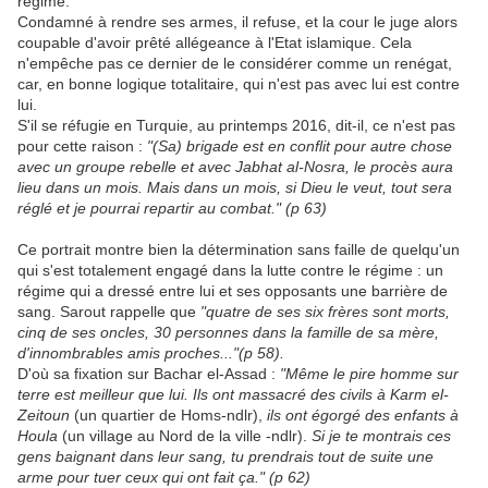
régime.
Condamné à rendre ses armes, il refuse, et la cour le juge alors
coupable d'avoir prêté allégeance à l'Etat islamique. Cela
n'empêche pas ce dernier de le considérer comme un renégat,
car, en bonne logique totalitaire, qui n'est pas avec lui est contre
lui.
S'il se réfugie en Turquie, au printemps 2016, dit-il, ce n'est pas
pour cette raison :
"(Sa) brigade est en conflit pour autre chose
avec un groupe rebelle et avec Jabhat al-Nosra, le procès aura
lieu dans un mois. Mais dans un mois, si Dieu le veut, tout sera
réglé et je pourrai repartir au combat." (p 63)
Ce portrait montre bien la détermination sans faille de quelqu'un
qui s'est totalement engagé dans la lutte contre le régime : un
régime qui a dressé entre lui et ses opposants une barrière de
sang. Sarout rappelle que
"quatre de ses six frères sont morts,
cinq de ses oncles, 30 personnes dans la famille de sa mère,
d'innombrables amis proches..."(p 58).
D'où sa fixation sur Bachar el-Assad :
"Même le pire homme sur
terre est meilleur que lui. Ils ont massacré des civils à Karm el-
Zeitoun
(un quartier de Homs-ndlr),
ils ont égorgé des enfants à
Houla
(un village au Nord de la ville -ndlr).
Si je te montrais ces
gens baignant dans leur sang, tu prendrais tout de suite une
arme pour tuer ceux qui ont fait ça." (p 62)