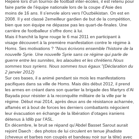
Repéré lors d'un tournoi de football inter-écoles, il est retenu pour
faire partie de l'équipe nationale lors de la coupe d'Asie des
moins de 16 ans. Il s'envole alors vers l'Ouzbékistan. On est en
2008. Il y est classé 2emeilleur gardien de but de la compétition,
bien que son équipe ne dépasse pas les quart-de-finales. Une
carrière de footballeur s'offre donc à lui.
Mais il franchit la ligne rouge le 6 mai 2011 en participant à
visage découvert à la première manifestation contre le régime à
Homs. Ses motivations ?
"Nous écrivons ensemble l'histoire de la
nouvelle Syrie. Une nouvelle Syrie sans ce régime qui parle de
guerre entre les sunnites, les alaouites et les chrétiens.Nous
sommes tous syriens. Nous sommes tous égaux."(Déclaration du
2 janvier 2012)
Sur ces bases, il a animé pendant six mois les manifestations
pacifiques dans sa ville de Homs. Mais dès début 2012, il prend
les armes en créant dans son quartier la brigade des Martyrs d'Al
Bayada pour résister à la reconquête militaire de la ville par le
régime. Début mai 2014, après deux ans de résistance acharnée,
affamés et à bout de forces les derniers combattants négocient
leur évacuation en échange de la libération d'otages iraniens
détenus à Idlib par l'ASL.
En décembre, le bruit se répand qu'Abdel Basset Sarout aurait
rejoint Daech : des photos de lui circulent en tenue jihadiste
(cheveux et barbes non coupés et bandeau noir sur la tête) avec