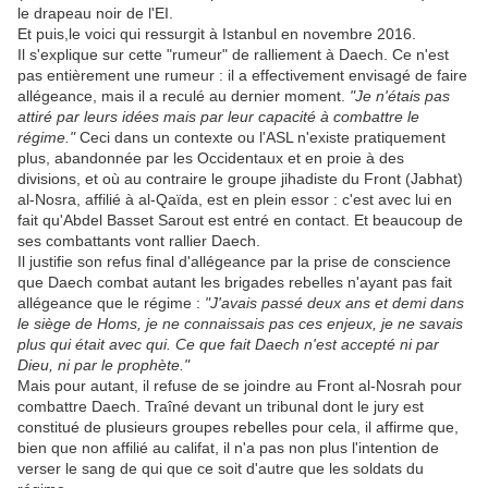
le drapeau noir de l'EI.
Et puis,le voici qui ressurgit à Istanbul en novembre 2016.
Il s'explique sur cette "rumeur" de ralliement à Daech. Ce n'est
pas entièrement une rumeur : il a effectivement envisagé de faire
allégeance, mais il a reculé au dernier moment.
"Je n'étais pas
attiré par leurs idées mais par leur capacité à combattre le
régime."
Ceci dans un contexte ou l'ASL n'existe pratiquement
plus, abandonnée par les Occidentaux et en proie à des
divisions, et où au contraire le groupe jihadiste du Front (Jabhat)
al-Nosra, affilié à al-Qaïda, est en plein essor : c'est avec lui en
fait qu'Abdel Basset Sarout est entré en contact. Et beaucoup de
ses combattants vont rallier Daech.
Il justifie son refus final d'allégeance par la prise de conscience
que Daech combat autant les brigades rebelles n'ayant pas fait
allégeance que le régime :
"J'avais passé deux ans et demi dans
le siège de Homs, je ne connaissais pas ces enjeux, je ne savais
plus qui était avec qui. Ce que fait Daech n'est accepté ni par
Dieu, ni par le prophète."
Mais pour autant, il refuse de se joindre au Front al-Nosrah pour
combattre Daech. Traîné devant un tribunal dont le jury est
constitué de plusieurs groupes rebelles pour cela, il affirme que,
bien que non affilié au califat, il n'a pas non plus l'intention de
verser le sang de qui que ce soit d'autre que les soldats du