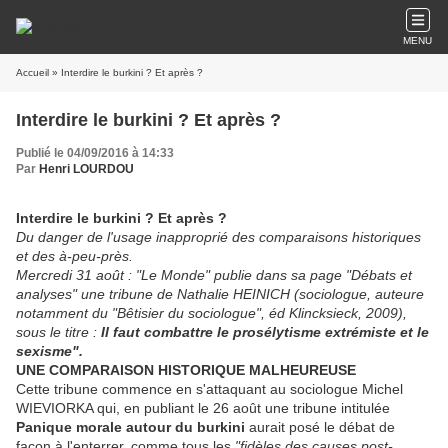
MENU
Accueil
» Interdire le burkini ? Et après ?
Interdire le burkini ? Et après ?
Publié le 04/09/2016 à 14:33
Par
Henri LOURDOU
Interdire le burkini ? Et après ?
Du danger de l'usage inapproprié des comparaisons historiques
et des à-peu-près.
Mercredi 31 août : "Le Monde" publie dans sa page "Débats et
analyses" une tribune de Nathalie HEINICH (sociologue, auteure
notamment du "Bêtisier du sociologue", éd Klincksieck, 2009),
sous le titre :
Il faut combattre le prosélytisme extrémiste et le
sexisme".
UNE COMPARAISON HISTORIQUE MALHEUREUSE
Cette tribune commence en s'attaquant au sociologue Michel
WIEVIORKA qui, en publiant le 26 août une tribune intitulée
Panique morale autour du burkini
aurait posé le débat de
façon à l'enterrer, comme tous les
"fidèles des causes post-