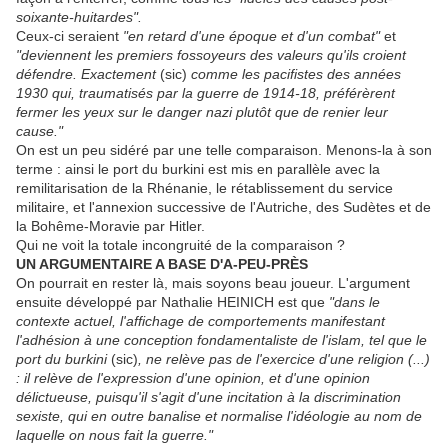
soixante-huitardes".
Ceux-ci seraient
"en retard d'une époque et d'un combat"
et
"deviennent les premiers fossoyeurs des valeurs qu'ils croient
défendre. Exactement
(sic)
comme les pacifistes des années
1930 qui, traumatisés par la guerre de 1914-18, préférèrent
fermer les yeux sur le danger nazi plutôt que de renier leur
cause."
On est un peu sidéré par une telle comparaison. Menons-la à son
terme : ainsi le port du burkini est mis en parallèle avec la
remilitarisation de la Rhénanie, le rétablissement du service
militaire, et l'annexion successive de l'Autriche, des Sudètes et de
la Bohême-Moravie par Hitler.
Qui ne voit la totale incongruité de la comparaison ?
UN ARGUMENTAIRE A BASE D'A-PEU-PRÈS
On pourrait en rester là, mais soyons beau joueur. L'argument
ensuite développé par Nathalie HEINICH est que
"dans le
contexte actuel, l'affichage de comportements manifestant
l'adhésion à une conception fondamentaliste de l'islam, tel que le
port du burkini
(sic)
, ne relève pas de l'exercice d'une religion (...)
: il relève de l'expression d'une opinion, et d'une opinion
délictueuse, puisqu'il s'agit d'une incitation à la discrimination
sexiste, qui en outre banalise et normalise l'idéologie au nom de
laquelle on nous fait la guerre."