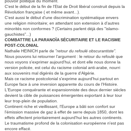
pouvoir politique du moment.
C'est le début de la fin de l'Etat de Droit libéral construit depuis la
Révolution française ( et même avant...).
C'est aussi le début d'une discrimination systématique envers
une religion minoritaire; en attendant son extension à d'autres
minorités non conformes ? (Certains parlent déjà des "islamo-
gauchistes"...)
COMBATTRE LA PARANOÏA SÉCURITAIRE ET LE RACISME
POST-COLONIAL
Nathalie HEINICH parle de
"retour du refoulé obscurantiste".
Nous pouvons lui retourner l'argument : le retour du refoulé que
nous voyons s'exprimer aujourd'hui, et dont elle nous donne la
version policée, est celui du racisme colonial anti-arabe, nourri
aux souvenirs mal digérés de la guerre d'Algérie.
Mais ce racisme postcolonial s'exprime aujourd'hui partout en
Europe face à une inversion apparente du cours de l'Histoire.
L'Europe conquérante et expansionniste des deux dernier siècles
devient la cible de puissances émergentes exportant à leur tour
leur trop-plein de population.
Continent riche et vieillissant, l'Europe a bâti son confort sur
l'émission massive de gaz à effet de serre depuis 1850, dont les
effets affectent prioritairement aujourd'hui les autres continents.
Le traumatisme profond de la colonisation européenne n'est pas
encore effacé.