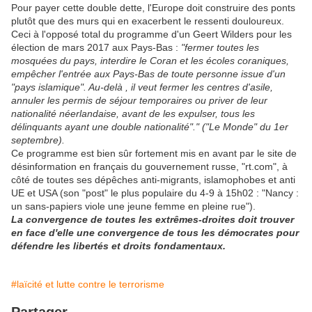
Pour payer cette double dette, l'Europe doit construire des ponts
plutôt que des murs qui en exacerbent le ressenti douloureux.
Ceci à l'opposé total du programme d'un Geert Wilders pour les
élection de mars 2017 aux Pays-Bas :
"fermer toutes les
mosquées du pays, interdire le Coran et les écoles coraniques,
empêcher l'entrée aux Pays-Bas de toute personne issue d'un
"pays islamique". Au-delà , il veut fermer les centres d'asile,
annuler les permis de séjour temporaires ou priver de leur
nationalité néerlandaise, avant de les expulser, tous les
délinquants ayant une double nationalité"." ("Le Monde" du 1er
septembre).
Ce programme est bien sûr fortement mis en avant par le site de
désinformation en français du gouvernement russe, "rt.com", à
côté de toutes ses dépêches anti-migrants, islamophobes et anti
UE et USA (son "post" le plus populaire du 4-9 à 15h02 : "Nancy :
un sans-papiers viole une jeune femme en pleine rue").
La convergence de toutes les extrêmes-droites doit trouver
en face d'elle une convergence de tous les démocrates pour
défendre les libertés et droits fondamentaux.
#laïcité et lutte contre le terrorisme