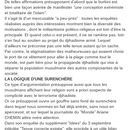
De telles affirmations présupposent d'abord que le burkini est
bien une façon avérée de manifester
"une conception extrémiste
et totalitaire de l'islam".
Il s'agit-là d'un inexcusable "a peu-près" : toutes les enquêtes
réalisées auprès des intéressées montrent bien la diversité des
motivations , dont le militantisme politico-religieux est loin d'être la
principale. Et quand celui-ci est présent, il ne se ramène pas, loin
s'en faut au soutien au projet du djihadisme armé. Lequel
d'ailleurs ne préconise pas une telle tenue autant qu'on sache.
Par contre, la stigmatisation des malheureuses qui avaient choisi
le port de ce vêtement pour aller à la plage comme tout le
monde, est pain béni pour la propagande djihadiste qui vise à
séparer la population musulmane des autres composantes de la
société.
LA LOGIQUE D'UNE SURENCHÈRE
Ce type d'argumentation présuppose aussi que tous les
musulmans affichant leur religion sont a priori suspects de
complicité avec le terrorisme djihadiste.
Or ce présupposé ouvre un gouffre sans fond de surenchère
dans lequel nous sommes en fait déjà entrés, sans nous en
apercevoir, et sur lequel la journaliste du "Monde" Ariane
CHEMIN attire notre attention.
Dans son enquête du supplément "Idées" du 3 septembre
intitulée "Tenue correcte exigée", elle procède à un utile bilan.