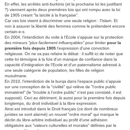
En effet, les arrêtés anti-burkinis (et la prochaine loi les justifiant
?) viennent après deux premières lois qui ont rompu avec la loi
de 1905 créant "la laïcité à la française".
Car ces lois visent à discriminer une seule religion : l'Islam. Et
non à assurer la liberté des femmes comme le prétendent encore
certain-e-s.
En 2004, l'interdiction du voile à l'Ecole s'appuie sur la protection
des mineurs
"plus facilement influençables"
pour limiter
pour la
première fois depuis 1905
l'expression d'une conviction
religieuse. On ne va pas refaire le débat : il suffit ici de noter que
cette loi témoigne à la fois d'un manque de confiance dans la
capacité d'intégration de l'Ecole et d'un paternalisme adressé à
une seule catégorie de population, les filles de religion
musulmane.
En 2010, l'interdiction de la burqa dans l'espace public s'appuie
sur une conception de la "civilité" qui relève de "l'ordre public
immatériel" (le "trouble à l'ordre public" n'est pas constaté, il est
supposé). Ceci au détriment, là aussi pour la première fois depuis
longtemps, du droit individuel à la libre expression.
Ainsi est introduit dans le Droit français (ce dont de nombreux
juristes se sont alarmé) un nouvel "ordre moral" qui marque le
déclin du libre-arbitre individuel au profit d'une adhésion
obligatoire aux "valeurs culturelles et morales" définies par le