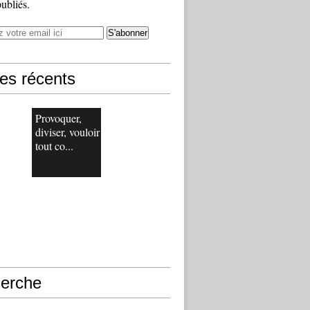
publiés.
les récents
Provoquer,
diviser, vouloir
tout co...
erche