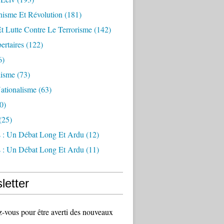
sme Et Révolution
(181)
Et Lutte Contre Le Terrorisme
(142)
ertaires
(122)
6)
lisme
(73)
ationalisme
(63)
0)
(25)
s : Un Débat Long Et Ardu
(12)
s : Un Débat Long Et Ardu
(11)
letter
vous pour être averti des nouveaux