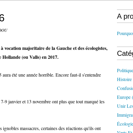
6
A pr
RDOU
Pourquoi
à vocation majoritaire de la Gauche et des écologistes,
Caté
 Hollande (ou Valls) en 2017.
Politiqu
5 aura été une année horrible. Encore faut-il s'entendre
Histoire
Confusi
Europe
(
s 7-9 janvier et 13 novembre ont plus que tout marqué les
Unir Le
Immigra
Écologi
s ignobles massacres, certaines des réactions qu'ils ont
Verts Et