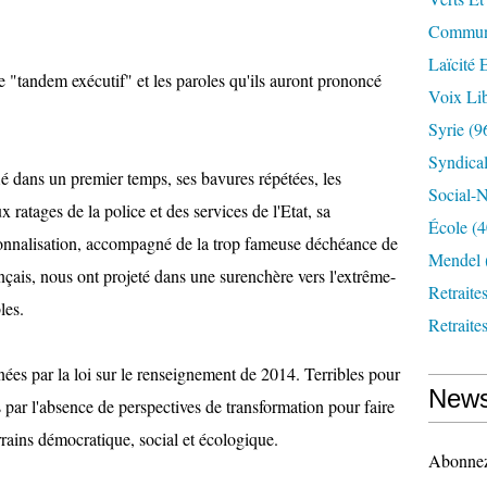
Communi
Laïcité 
le "tandem exécutif" et les paroles qu'ils auront prononcé
Voix Lib
Syrie
(9
Syndica
fié dans un premier temps, ses bavures répétées, les
Social-N
 ratages de la police et des services de l'Etat, sa
École
(4
tionnalisation, accompagné de la trop fameuse déchéance de
Mendel
ançais, nous ont projeté dans une surenchère vers l'extrême-
Retraite
les.
Retraite
nées par la loi sur le renseignement de 2014. Terribles pour
News
par l'absence de perspectives de transformation pour faire
errains démocratique, social et écologique.
Abonnez-