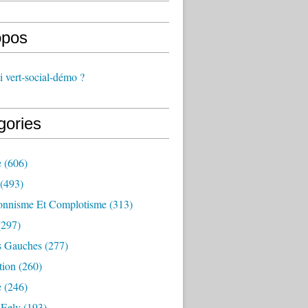
opos
 vert-social-démo ?
gories
e
(606)
(493)
onnisme Et Complotisme
(313)
297)
s Gauches
(277)
tion
(260)
e
(246)
 Eelv
(193)