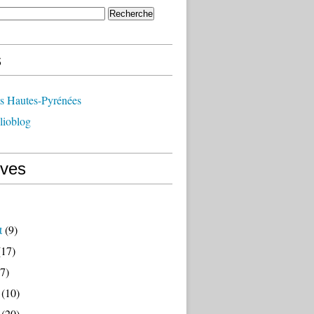
s
ts Hautes-Pyrénées
lioblog
ives
t
(9)
17)
7)
(10)
(20)