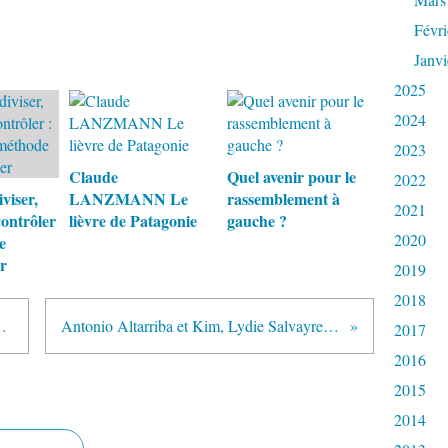
Févri
Janvi
2025
2024
2023
Claude
Quel avenir pour le
2022
viser,
LANZMANN Le
rassemblement à
2021
contrôler
lièvre de Patagonie
gauche ?
2020
e
r
2019
2018
 faux débat de l'heure ?
Antonio Altarriba et Kim, Lydie Salvayre : Mémoires libertaires
2017
2016
2015
2014